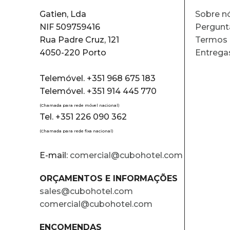
Gatien, Lda
Sobre n
NIF 509759416
Pergunt
Rua Padre Cruz, 121
Termos 
4050-220 Porto
Entrega
Telemóvel. +351 968 675 183
Telemóvel. +351 914 445 770
(Chamada para rede móvel nacional)
Tel. +351 226 090 362
(Chamada para rede fixa nacional)
E-mail:
comercial@cubohotel.com
ORÇAMENTOS E INFORMAÇÕES
sales@cubohotel.com
comercial@cubohotel.com
ENCOMENDAS