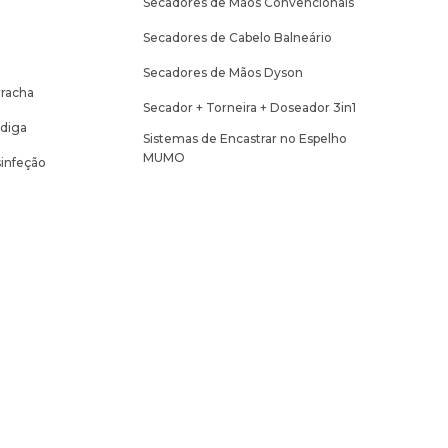
Secadores de Mãos Convencionais
Secadores de Cabelo Balneário
Secadores de Mãos Dyson
racha
Secador + Torneira + Doseador 3in1
adiga
Sistemas de Encastrar no Espelho
MUMO
infeção