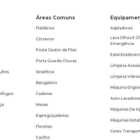
Áreas Comuns
Equipamen
Fraldários
Aspiradores
Lava Olhos E C
Cinzeiros
Emergência
Poste Gestor de Filas
Esterilizadores
Porta Guarda Chuvas
Limpeza Acessó
ultos
Sinalética
Limpeza Vidros
Bengaleiro
Máquina Engrax
nifugos
Cadeiras
Auto-Lavadora
ça
Mesas
Máquinas De In
Espreguiçadeiras
Máquinas Rotat
Floreiras
Cesto Transpor
Cacifos