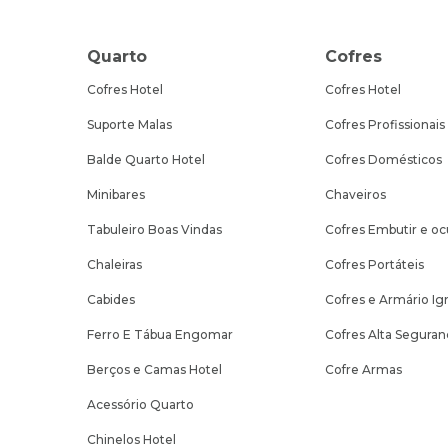
Quarto
Cofres
Cofres Hotel
Cofres Hotel
Suporte Malas
Cofres Profissionais
Balde Quarto Hotel
Cofres Domésticos
Minibares
Chaveiros
Tabuleiro Boas Vindas
Cofres Embutir e oc
Chaleiras
Cofres Portáteis
Cabides
Cofres e Armário Ig
Ferro E Tábua Engomar
Cofres Alta Seguran
Berços e Camas Hotel
Cofre Armas
Acessório Quarto
Chinelos Hotel