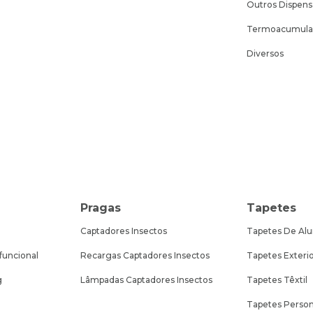
Outros Dispen
Termoacumula
Diversos
Pragas
Tapetes
Captadores Insectos
Tapetes De Alu
funcional
Recargas Captadores Insectos
Tapetes Exteri
g
Lâmpadas Captadores Insectos
Tapetes Têxtil
Tapetes Person