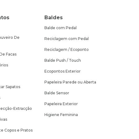
tos
Baldes
Balde com Pedal
huveiro De
Reciclagem com Pedal
Reciclagem / Ecoponto
 De Facas
Balde Push / Touch
rios
Ecopontos Exterior
Papeleira Parede ou Aberta
ar Sapatos
Balde Sensor
s
Papeleira Exterior
jecção-Extracção
Higiene Feminina
ivas
te Copos e Pratos