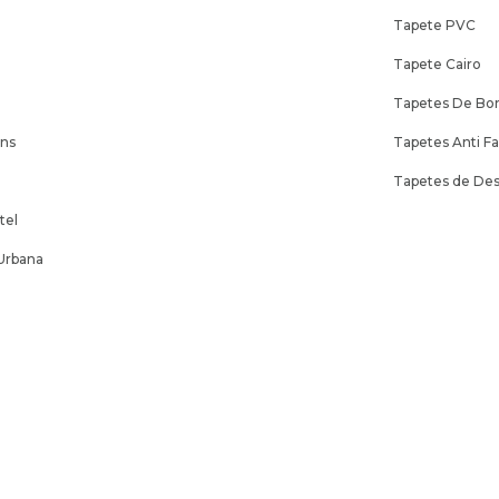
e
Tapete PVC
Tapete Cairo
Tapetes De Bor
ens
Tapetes Anti F
Tapetes de Des
tel
Urbana