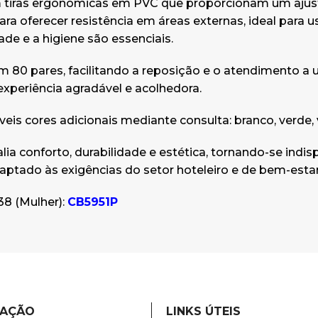
 tiras ergonómicas em PVC que proporcionam um ajust
ara oferecer resistência em áreas externas, ideal para
ade e a higiene são essenciais.
m 80 pares, facilitando a reposição e o atendimento a
periência agradável e acolhedora.
eis cores adicionais mediante consulta: branco, verde, ve
alia conforto, durabilidade e estética, tornando-se in
daptado às exigências do setor hoteleiro e de bem-estar
8 (Mulher):
CB5951P
MAÇÃO
LINKS ÚTEIS