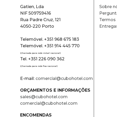
Gatien, Lda
Sobre n
NIF 509759416
Pergunt
Rua Padre Cruz, 121
Termos 
4050-220 Porto
Entrega
Telemóvel. +351 968 675 183
Telemóvel. +351 914 445 770
(Chamada para rede móvel nacional)
Tel. +351 226 090 362
(Chamada para rede fixa nacional)
E-mail:
comercial@cubohotel.com
ORÇAMENTOS E INFORMAÇÕES
sales@cubohotel.com
comercial@cubohotel.com
ENCOMENDAS