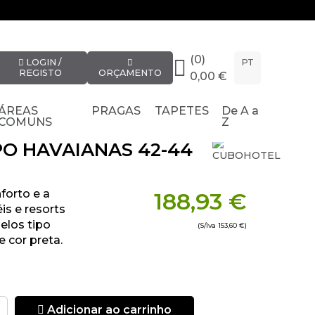
(0)
LOGIN /
PT
REGISTO
ORÇAMENTO
0,00 €
ÁREAS
PRAGAS
TAPETES
De A a
COMUNS
Z
PO HAVAIANAS 42-44
forto e a
188,93 €
is e resorts
elos tipo
(S/Iva
153,60 €
)
 cor preta.
Adicionar ao carrinho