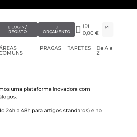
(0)
LOGIN /
PT
REGISTO
ORÇAMENTO
0,00 €
ÁREAS
PRAGAS
TAPETES
De A a
COMUNS
Z
omos uma plataforma inovadora com
álogos.
o 24h a 48h para artigos standards) e no