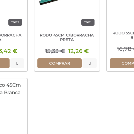
T8632
T8631
RODO 55C
BORRACHA
RODO 45CM C/BORRACHA
B
A
PRETA
16,78
3,42 €
15,33 €
12,26 €
COMPRAR
COMP