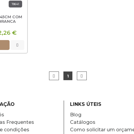
T8641
 45CM COM
BRANCA
2,26 €
1
MAÇÃO
LINKS ÚTEIS
ós
Blog
as Frequentes
Catálogos
e condições
Como solicitar um orçam