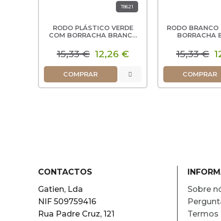
T8621
RODO PLÁSTICO VERDE
RODO BRANCO
COM BORRACHA BRANCA
BORRACHA 
45CM
15,33 €
12,26 €
15,33 €
1
COMPRAR
COMPRAR
CONTACTOS
INFOR
Gatien, Lda
Sobre n
NIF 509759416
Pergunt
Rua Padre Cruz, 121
Termos 