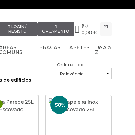
(0)
LOGIN /
PT
REGISTO
ORÇAMENTO
0,00 €
ÁREAS
PRAGAS
TAPETES
De A a
COMUNS
Z
Ordenar por:
 de edifícios
-50%