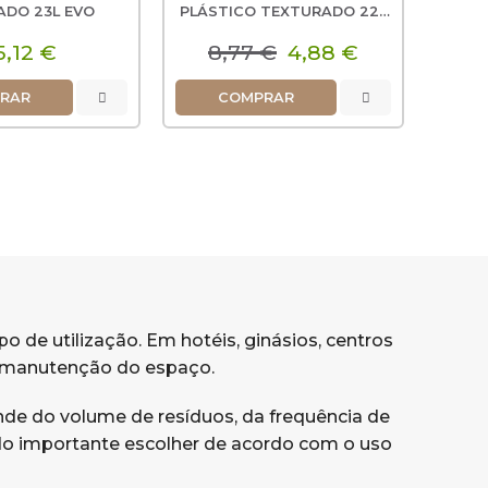
ADO 23L EVO
PLÁSTICO TEXTURADO 22L
CINZA CLARO
5,12 €
8,77 €
4,88 €
RAR
COMPRAR
o de utilização. Em hotéis, ginásios, centros
 a manutenção do espaço.
de do volume de resíduos, da frequência de
ndo importante escolher de acordo com o uso