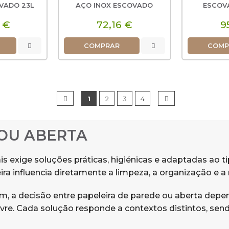
OVADO 23L
AÇO INOX ESCOVADO
ESCOV
 €
72,16 €
9
COMPRAR
COMP
1
2
3
4
 OU ABERTA
 exige soluções práticas, higiénicas e adaptadas ao tip
leira influencia diretamente a limpeza, a organização e
 a decisão entre papeleira de parede ou aberta depen
ivre. Cada solução responde a contextos distintos, se