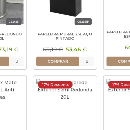
CB2655
CB2931P
PAPELEIRA 
I-REDONDO
PAPELEIRA MURAL 25L AÇO
ES
0L
PINTADO
6
3,19 €
65,19 €
53,46 €
COMPRAR
COMP
-17% Desconto
-17% Des