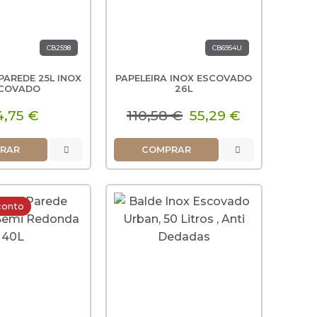
CB2598
CB6954U
PAREDE 25L INOX
PAPELEIRA INOX ESCOVADO
COVADO
26L
4,75 €
110,58 €
55,29 €
RAR
COMPRAR
conto