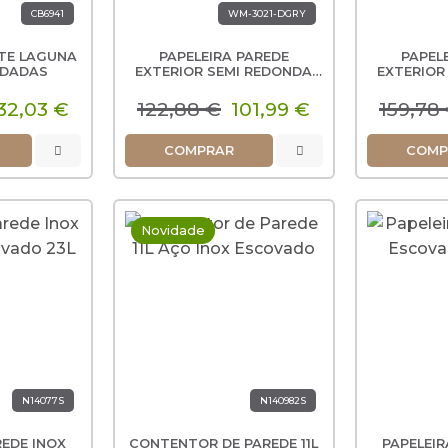
CB6941
WM-3021-DGRY
TE LAGUNA
PAPELEIRA PAREDE
PAPEL
EDADAS
EXTERIOR SEMI REDONDA
EXTERIOR
20L
32,03 €
122,88 €
101,99 €
159,78
COMPRAR
COMP
Novidade
N14077S
N140982S
REDE INOX
CONTENTOR DE PAREDE 11L
PAPELEIR