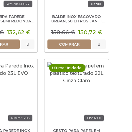
WM-3041-DGRY
CB6910
EIRA PAREDE
BALDE INOX ESCOVADO
 SEMI REDONDA
URBAN, 50 LITROS , ANTI
40L
DEDADAS
 €
132,62 €
158,66 €
150,72 €
RAR
COMPRAR
Ultima Unidade!
N14077EVOS
CB2563CC
A PAREDE INOX
CESTO PARA PAPEL EM