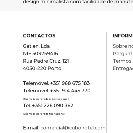
design minimalista com facilidade de manut
CONTACTOS
INFOR
Gatien, Lda
Sobre n
NIF 509759416
Pergunt
Rua Padre Cruz, 121
Termos 
4050-220 Porto
Entrega
Telemóvel. +351 968 675 183
Telemóvel. +351 914 445 770
(Chamada para rede móvel nacional)
Tel. +351 226 090 362
(Chamada para rede fixa nacional)
E-mail:
comercial@cubohotel.com