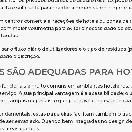
scritórios privados ou áreas de acesso restrito, pode 
acta é suficiente para manter a ordem sem compromet
 centros comerciais, receções de hotéis ou zonas de r
iras com maior volumetria para evitar a necessidade de 
tarefas.
isar o fluxo diário de utilizadores e o tipo de resíduos
idade e discrição.
AS SÃO ADEQUADAS PARA HO
 funcionais e muito comuns em ambientes hoteleiros. U
erviço. A sua principal vantagem é a acessibilidade: o
em tampas ou pedais, o que promove uma experiência m
fundamentais, estas papeleiras facilitam também o tra
 de ser esvaziado. Quando bem integradas no design de
as áreas comuns.