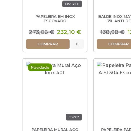
CB2648SC
PAPELEIRA EM INOX
BALDE INOX MA
ESCOVADO
35L ANTI D
273,06 €
232,10 €
138,98 €
1
COMPRAR
COMPRAR
Novidade
CB2932
PAPELEIRA MURAL AÇO
PAPELEIRA PA