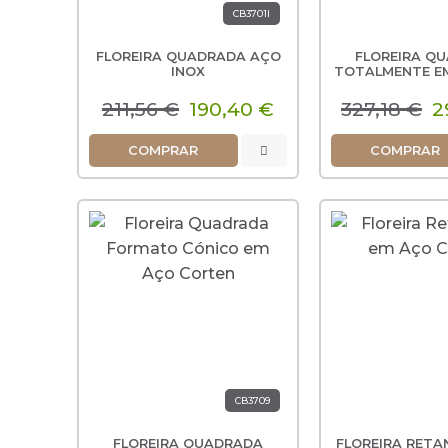
CB3701I
FLOREIRA QUADRADA AÇO
FLOREIRA Q
INOX
TOTALMENTE EM
ESCOV
211,56 €
190,40 €
327,18 €
2
COMPRAR
COMPRAR
CB3709
FLOREIRA QUADRADA
FLOREIRA RETA