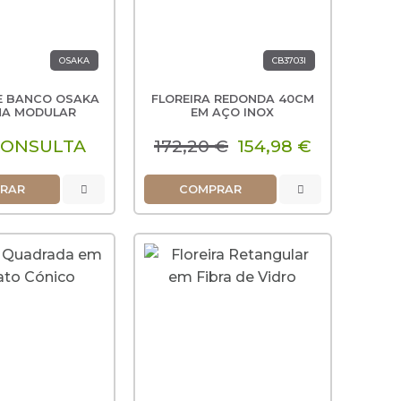
OSAKA
CB3703I
 E BANCO OSAKA
FLOREIRA REDONDA 40CM
MA MODULAR
EM AÇO INOX
CONSULTA
172,20 €
154,98 €
RAR
COMPRAR