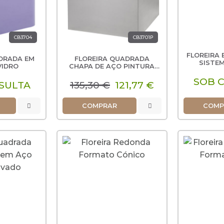
CB3704
CB3701P
FLOREIRA
DRADA EM
FLOREIRA QUADRADA
SISTE
VIDRO
CHAPA DE AÇO PINTURA
EPOXY
SOB 
SULTA
135,30 €
121,77 €
COMPRAR
COMP