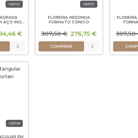
CB3702
CB3707
UADRADA
FLOREIRA REDONDA
FLOREIR
 AÇO INOX
FORMATO CÓNICO
FORMA
ADO
94,46 €
307,50 €
276,75 €
307,50
COMPRAR
COMP
CB3708
NGULAR EM