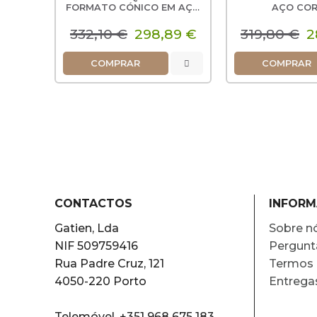
FORMATO CÓNICO EM AÇO
AÇO CO
CORTEN
332,10 €
298,89 €
319,80 €
2
COMPRAR
COMPRAR
CONTACTOS
INFOR
Gatien, Lda
Sobre n
NIF 509759416
Pergunt
Rua Padre Cruz, 121
Termos 
4050-220 Porto
Entrega
Telemóvel. +351 968 675 183