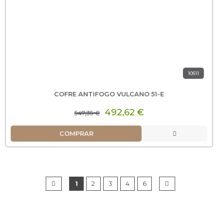
10511
COFRE ANTIFOGO VULCANO 51-E
492,62 €
547,35 €
COMPRAR
1
2
3
4
6