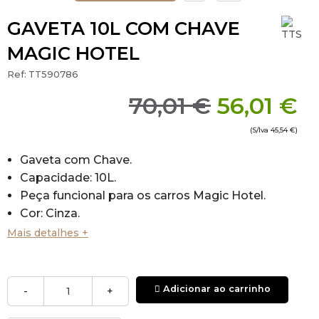
GAVETA 10L COM CHAVE
MAGIC HOTEL
Ref:
TT590786
70,01 €
56,01 €
(S/Iva
45,54 €
)
Gaveta com Chave.
Capacidade: 10L.
Peça funcional para os carros Magic Hotel.
Cor: Cinza.
Modelo sem Chave: TT590785
Mais detalhes +
Adicionar ao carrinho
-
+