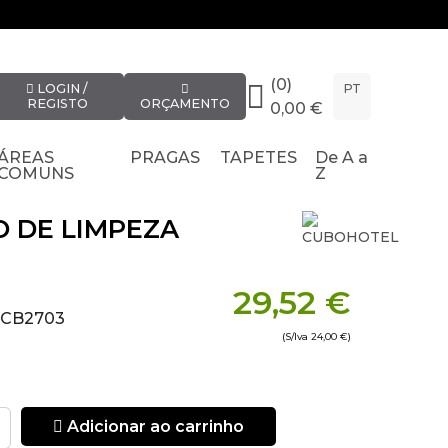
(0)
LOGIN /
PT
REGISTO
ORÇAMENTO
0,00 €
ÁREAS
PRAGAS
TAPETES
De A a
COMUNS
Z
O DE LIMPEZA
29,52 €
e CB2703
(S/Iva
24,00 €
)
Adicionar ao carrinho