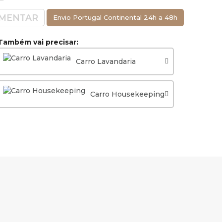
MENTAR
Envio Portugal Continental 24h a 48h
Também vai precisar:
Carro Lavandaria
Carro Housekeeping