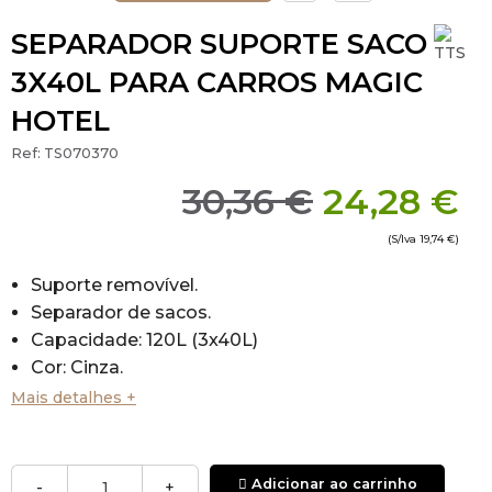
SEPARADOR SUPORTE SACO
3X40L PARA CARROS MAGIC
HOTEL
Ref:
TS070370
30,36 €
24,28 €
(S/Iva
19,74 €
)
Suporte removível.
Separador de sacos.
Capacidade: 120L (3x40L)
Cor: Cinza.
Peça funcional para os carros Magic Hotel.
Mais detalhes +
Adicionar ao carrinho
-
+