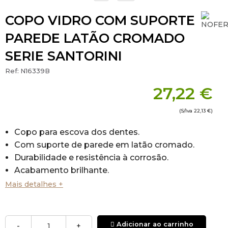
COPO VIDRO COM SUPORTE
PAREDE LATÃO CROMADO
SERIE SANTORINI
Ref:
N16339B
27,22 €
(S/Iva
22,13 €
)
Copo para escova dos dentes.
Com suporte de parede em latão cromado.
Durabilidade e resistência à corrosão.
Acabamento brilhante.
Com sistema de fixação rosqueado na parede
Mais detalhes +
por meio de placa.
Suporte de anel porta-copos.
Copo de vidro transparente.
Adicionar ao carrinho
-
+