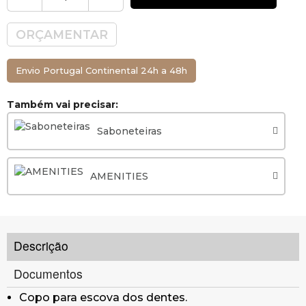
Dimensões: Ø69 x 92 x 96 mm (Comprimento x
Largura x Altura)
ORÇAMENTAR
Parafusos de fixação de parede ocultos
incluídos.
Envio Portugal Continental 24h a 48h
Também vai precisar:
Saboneteiras
AMENITIES
Descrição
Documentos
Copo para escova dos dentes.