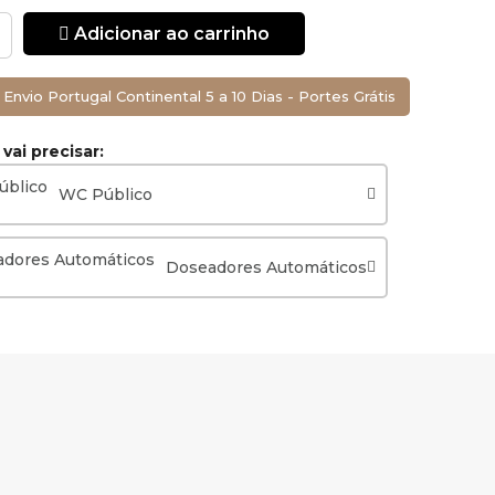
Adicionar ao carrinho
rão ser
Envio Portugal Continental 5 a 10 Dias - Portes Grátis
, onde irá ser
ssim como a
ai precisar:
 por um
WC Público
Doseadores Automáticos