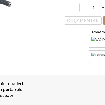
Dimensões: 15x80x10 cm
-
+
(AlturaxLarguraxComprimento)
Nota: Os acessórios de fixação deve
ORÇAMENTAR
escolhidos de acordo com a estrutura
aplicado o produto. Esta escolha, a
Também v
sua aplicação, deverá ser executada
profissional.
io rebatível.
 porta-rolo.
ecedor.