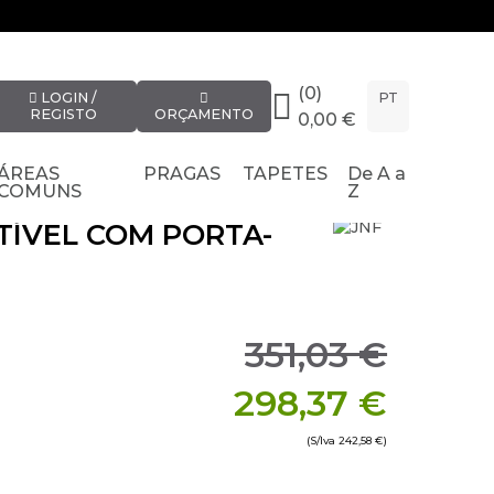
(0)
LOGIN /
PT
REGISTO
ORÇAMENTO
0,00 €
ÁREAS
PRAGAS
TAPETES
De A a
COMUNS
Z
TÍVEL COM PORTA-
351,03 €
298,37 €
(S/Iva
242,58 €
)