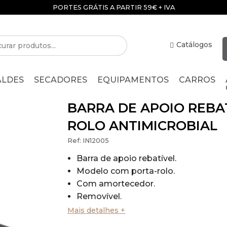
PORTES GRÁTIS A PARTIR 59€ + IVA
Catálogos
ALDES
SECADORES
EQUIPAMENTOS
CARROS
BARRA DE APOIO REBA
ROLO ANTIMICROBIAL
Ref:
IN12005
Barra de apoio rebatível.
Modelo com porta-rolo.
Com amortecedor.
Removível.
Material: Aço inox - EN 1.4301
Mais detalhes +
Acabamento: Satinado.