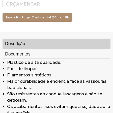
Desenhadas para obter os melhores resultados
ORÇAMENTAR
de limpeza e custos eficientes.
Número ideal de cerdas, com uma barreira
Envio Portugal Continental 24h a 48h
densa para as necessidades diárias de varrer.
As cerdas têm uma excelente resistência a
dobras e ao desgaste, sendo mais fáceis de
limpar devido à sua estrutura aberta.
Descrição
Disponível em dois formatos para limpezas
exteriores ou interiores, dependendo da rigidez
Documentos
das cerdas.
Plástico de alta qualidade.
Vassoura de pelo rijo.
Fácil de limpar.
Uso em exteriores ou em aplicações a
Filamentos sintéticos.
molhado.
Maior durabilidade e eficiência face às vassouras
Funciona com cabo de rosca 2cm diâmetro.
tradicionais.
Comprimento: 30cm
São resistentes ao choque, lascagens e não se
detioram.
Os acabamentos lisos evitam que a sujidade adira
à superfície.