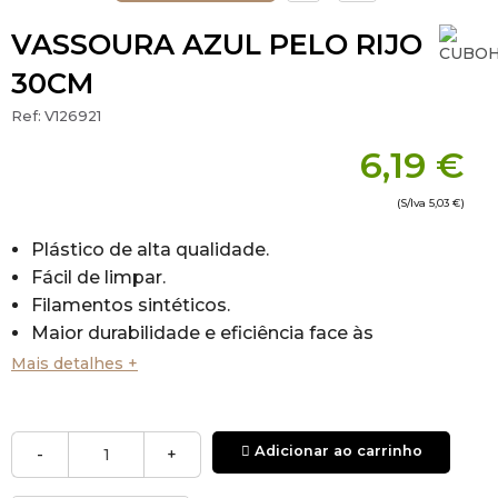
VASSOURA AZUL PELO RIJO
30CM
Ref:
V126921
6,19 €
(S/Iva
5,03 €
)
Plástico de alta qualidade.
Fácil de limpar.
Filamentos sintéticos.
Maior durabilidade e eficiência face às
vassouras tradicionais.
Mais detalhes +
São resistentes ao choque, lascagens e não se
detioram.
Os acabamentos lisos evitam que a sujidade
Adicionar ao carrinho
-
+
adira à superfície.