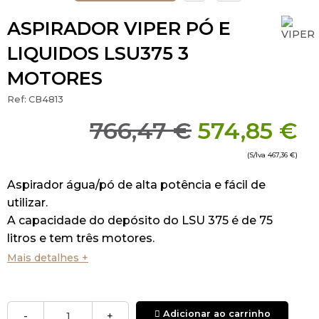
ASPIRADOR VIPER PÓ E
LIQUIDOS LSU375 3
MOTORES
Ref:
CB4813
766,47 €
574,85 €
(S/Iva
467,36 €
)
Aspirador água/pó de alta potência e fácil de
utilizar.
A capacidade do depósito do LSU 375 é de 75
litros e tem três motores.
Apenas disponível com depósito em aço
Mais detalhes +
inoxidável.
A máquina vem de série com os seguintes
acessórios: bocal para líquidos, bocal de cantos,
Adicionar ao carrinho
-
+