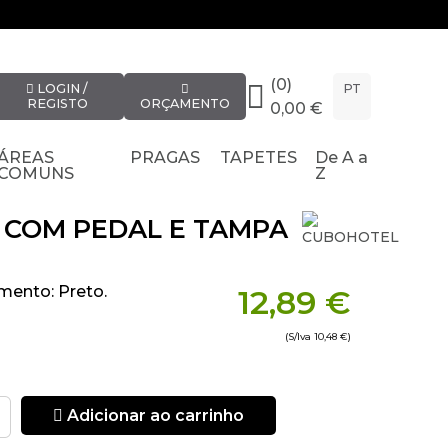
(0)
LOGIN /
PT
REGISTO
ORÇAMENTO
0,00 €
ÁREAS
PRAGAS
TAPETES
De A a
COMUNS
Z
S COM PEDAL E TAMPA
mento: Preto.
12,89 €
(S/Iva
10,48 €
)
Adicionar ao carrinho