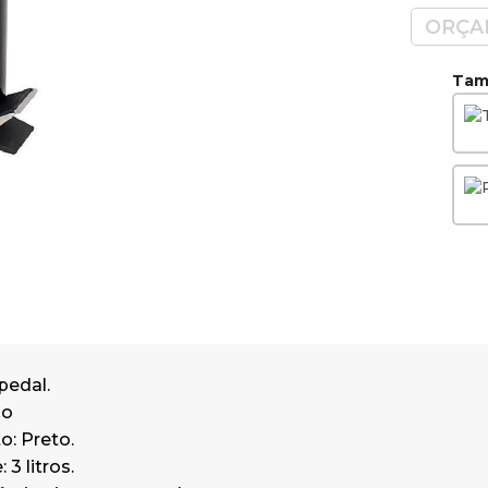
ORÇA
Tamb
pedal.
ço
: Preto.
3 litros.