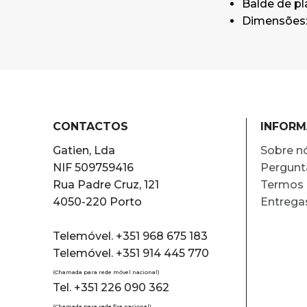
Balde de pl
Dimensões:
CONTACTOS
INFOR
Gatien, Lda
Sobre n
NIF 509759416
Pergunt
Rua Padre Cruz, 121
Termos 
4050-220 Porto
Entrega
Telemóvel. +351 968 675 183
Telemóvel. +351 914 445 770
(Chamada para rede móvel nacional)
Tel. +351 226 090 362
(Chamada para rede fixa nacional)