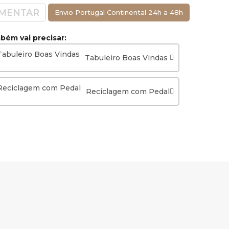
MENTAR
Envio Portugal Continental 24h a 48h
ém vai precisar:
Tabuleiro Boas Vindas
Reciclagem com Pedal