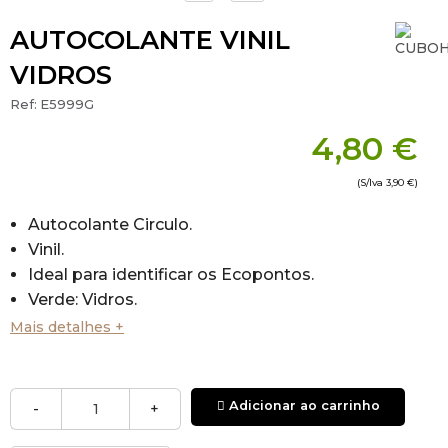
AUTOCOLANTE VINIL
VIDROS
Ref:
E5999G
4,80 €
(S/Iva
3,90 €
)
Autocolante Circulo.
Vinil.
Ideal para identificar os Ecopontos.
Verde: Vidros.
Diâmetro: +-11.5cm
Mais detalhes +
*
E5999Y
- Amarelo - Plástico e Metal
*
E5999B
- Azul - Papel e Cartão
Adicionar ao carrinho
-
+