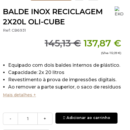
BALDE INOX RECICLAGEM
2X20L OLI-CUBE
Ref:
CB6931
145,13 €
137,87 €
(S/Iva
112,09 €
)
Equipado com dois baldes internos de plástico.
Capacidade: 2x 20 litros
Revestimento à prova de impressões digitais.
Ao remover a parte superior, o saco de resíduos
é fácil de trocar e fica fora da vista.
Mais detalhes +
As tampas de borracha na parte inferior
protegem e mantêm a papeleira no lugar.
Design elegante.
Adicionar ao carrinho
-
+
Material: Aço inox.