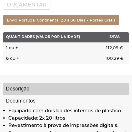
Acabamento: Escovado.
ORÇAMENTAR
Dimensões: 42 x 22,5 x 63 cm (Comprimento x
Largura x Altura)
Envio Portugal Continental 20 a 30 Dias - Portes Grátis
QUANTIDADES (VALOR POR UNIDADE)
S/IVA
1 ou +
112,09 €
6
ou +
100,29 €
Descrição
Documentos
Equipado com dois baldes internos de plástico.
Capacidade: 2x 20 litros
Revestimento à prova de impressões digitais.