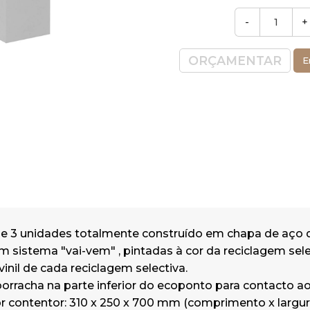
Apoios de borracha na parte inferio
-
+
para contacto ao solo.
Medidas por contentor: 310 x 250 x
ORÇAMENTAR
E
(comprimento x largura x altura).
Capacidade: 38 Litros cada.
*Produto fabricado em Portugal.
* Nota: Adequado para interior ou uso 
unicamente em area coberta; para exte
recomendamos modelos em aço inox
e 3 unidades totalmente construído em chapa de aço 
sistema "vai-vem" , pintadas à cor da reciclagem sele
vinil de cada reciclagem selectiva.
orracha na parte inferior do ecoponto para contacto ao
 contentor: 310 x 250 x 700 mm (comprimento x largura 