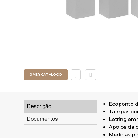
VER CATÁLOGO
Ecoponto d
Descrição
Tampas com 
Documentos
Letring em 
Apoios de b
Medidas por