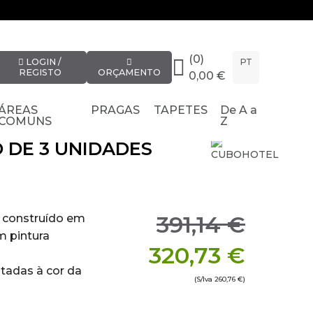
(0)
LOGIN /
PT
REGISTO
ORÇAMENTO
0,00 €
ÁREAS
PRAGAS
TAPETES
De A a
COMUNS
Z
 DE 3 UNIDADES
391,14 €
 construído em
 pintura
320,73 €
tadas à cor da
(S/Iva
260,76 €
)
electiva.