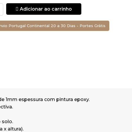
r do ecoponto
Adicionar ao carrinho
 700 mm
nvio Portugal Continental 20 a 30 Dias - Portes Grátis
em exterior
rior
.
de 1mm espessura com pintura epoxy.
ctiva.
 solo.
x altura).