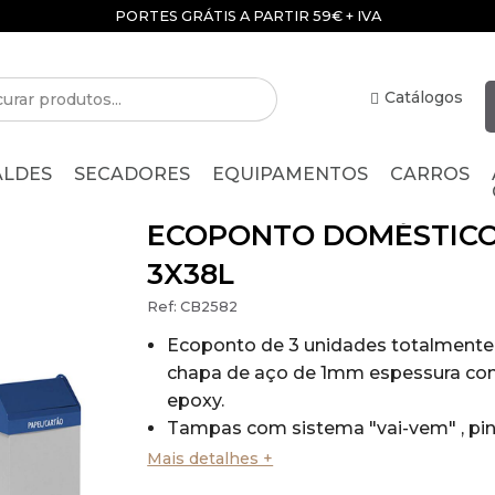
PORTES GRÁTIS A PARTIR 59€ + IVA
Catálogos
ALDES
SECADORES
EQUIPAMENTOS
CARROS
ECOPONTO DOMÉSTICO
3X38L
Ref:
CB2582
Ecoponto de 3 unidades totalmente
chapa de aço de 1mm espessura com
epoxy.
Tampas com sistema "vai-vem" , pin
reciclagem selectiva.
Mais detalhes +
Letring em vinil de cada reciclagem s