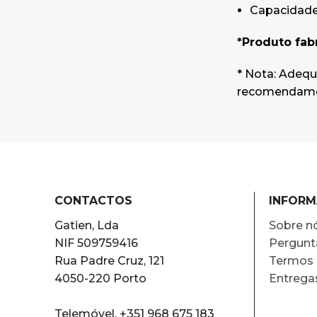
Capacidade:
*Produto fab
* Nota: Adequ
recomendamo
CONTACTOS
INFOR
Gatien, Lda
Sobre n
NIF 509759416
Pergunt
Rua Padre Cruz, 121
Termos 
4050-220 Porto
Entrega
Telemóvel. +351 968 675 183