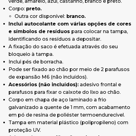
verde, amarelo, azul, castanho, branco e preto.
Adequado para utilização no interior e no
Corpo:
preto.
exterior em condições climatéricas normais.
Outra cor disponível:
branco.
Para condições climatéricas extremas, como
Inclui autocolante com várias opções de cores
salinidade, temperatura ou humidade elevadas,
e símbolos de resíduos
para colocar na tampa,
pode incluir um tratamento especial adicional.
identificando os resíduos a depositar.
Consultar o custo.
A fixação do saco é efetuada através do seu
Dimensões:
26cm x 26cm x 75cm
bloqueio à tampa.
(Comprimento x Largura x Altura).
Inclui pés de borracha.
Pode ser fixado ao chão por meio de 2 parafusos
de expansão M6 (não incluídos).
Acessórios (não incluídos):
adesivo frontal e
parafusos para fixar o caixote do lixo ao chão.
Corpo em chapa de aço laminado a frio
galvanizado a quente de 1 mm, com acabamento
em pó de resina de poliéster termoendurecível.
Tampa em material plástico (polipropileno) com
proteção UV.