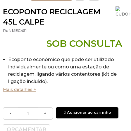
ECOPONTO RECICLAGEM
45L CALPE
Ref:
MEC451
SOB CONSULTA
Ecoponto económico que pode ser utilizado
individualmente ou como uma estação de
reciclagem, ligando vários contentores (kit de
ligação incluído).
Capacidade:
45L (formato quadrado).
Mais detalhes +
Outra capacidade disponível:
90L -
formato retangular
(MEC453)
Combinação em
corpo metálico e tampa de
Adicionar ao carrinho
-
+
plástico disponível em sete cores:
cinzento,
verde, amarelo, azul, castanho, branco e preto.
ORÇAMENTAR