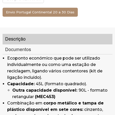
Corpo:
preto.
Outra cor disponível:
branco.
Envio Portugal Continental 20 a 30 Dias
Inclui autocolante com várias opções de
cores e símbolos de resíduos
para colocar na
tampa, identificando os resíduos a depositar.
A fixação do saco é efetuada através do seu
Descrição
bloqueio à tampa.
Inclui pés de borracha.
Documentos
Pode ser fixado ao chão por meio de 2
Ecoponto económico que pode ser utilizado
parafusos de expansão M6 (não incluídos).
individualmente ou como uma estação de
Acessórios (não incluídos):
adesivo frontal e
reciclagem, ligando vários contentores (kit de
parafusos para fixar o caixote do lixo ao chão.
ligação incluído).
Corpo em chapa de aço laminado a frio
Capacidade:
45L (formato quadrado).
galvanizado a quente de 1 mm, com
Outra capacidade disponível:
90L - formato
acabamento em pó de resina de poliéster
retangular
(MEC453)
termoendurecível.
Combinação em
corpo metálico e tampa de
Tampa em material plástico (polipropileno)
plástico disponível em sete cores:
cinzento,
com proteção UV.