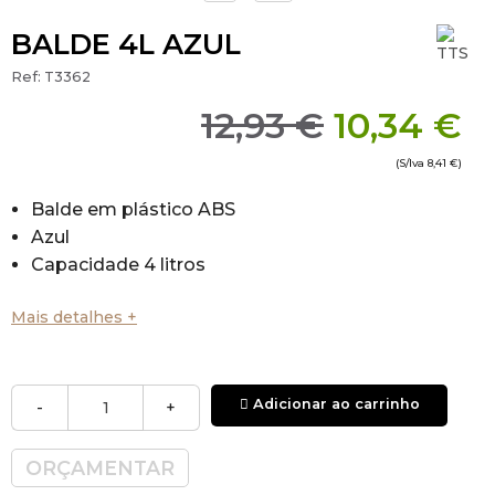
BALDE 4L AZUL
Ref:
T3362
12,93 €
10,34 €
(S/Iva
8,41 €
)
Balde em plástico ABS
Azul
Capacidade 4 litros
Mais detalhes +
Adicionar ao carrinho
-
+
ORÇAMENTAR