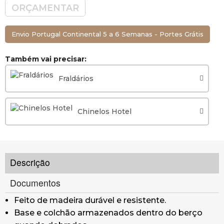
Aberto: 101 x 67 x 102 cm (Comprimento x
ORÇAMENTAR
Largura x Altura)
Colchão: 94 x 60 x 7cm (Comprimento x Largura
Envio Portugal Continental 5 a 6 Semanas - Portes Grátis
x Espessura)
Peso: 14,3kg
Também vai precisar:
Cor: Preto.
Material: Madeira.
Fraldários
Certificações JPMA / CPSC 16 / CFR 1220 /
EN716
Chinelos Hotel
Cada berço vem desmondado numa caixa com
as seguintes dimensões aproximadas: 74 x 22 x
99 cm (AlturaxComprimentoxLargura)
Descrição
Documentos
Feito de madeira durável e resistente.
Base e colchão armazenados dentro do berço