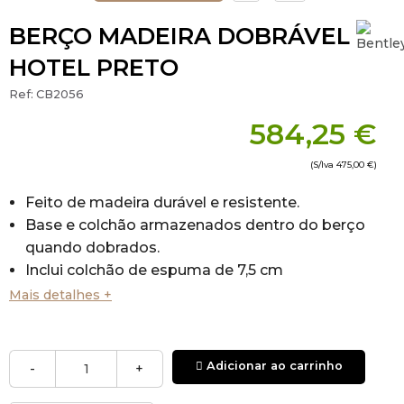
BERÇO MADEIRA DOBRÁVEL
HOTEL PRETO
Ref:
CB2056
584,25 €
(S/Iva
475,00 €
)
Feito de madeira durável e resistente.
Base e colchão armazenados dentro do berço
quando dobrados.
Inclui colchão de espuma de 7,5 cm
Inclui cobertura para armazenamento limpo.
Mais detalhes +
Rodas giratórias.
Dimensões:
Dobrado: 101 x 24 x 102 cm (Comprimento x
Adicionar ao carrinho
-
+
Largura x Altura)