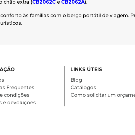
olchão extra (
CB2062C
e
CB2062A
).
conforto às famílias com o berço portátil de viagem. Prá
urísticos.
MAÇÃO
LINKS ÚTEIS
ós
Blog
as Frequentes
Catálogos
e condições
Como solicitar um orçam
s e devoluções