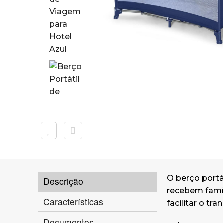
O berço portá
Descrição
recebem famí
Características
facilitar o t
Documentos