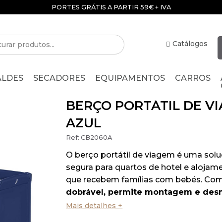
PORTES GRÁTIS A PARTIR 59€ + IVA
Catálogos
ALDES
SECADORES
EQUIPAMENTOS
CARROS
BERÇO PORTÁTIL DE V
AZUL
Ref:
CB2060A
O berço portátil de viagem é uma solu
segura para quartos de hotel e alojam
que recebem famílias com bebés. Co
dobrável, permite montagem e de
rápida
, além de facilitar o transporte e
Mais detalhes +
que assegura conforto ao alojamento 