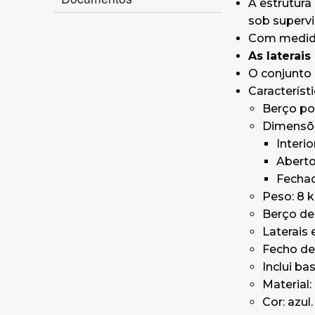
A estrutura
sob supervi
Com medidas
As laterai
O conjunto
Característi
Berço por
Dimensõ
Interio
Aberto
Fechad
Peso: 8 k
Berço de 
Laterais 
Fecho de
Inclui ba
Material:
Cor: azul