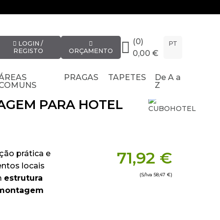
(0)
LOGIN /
PT
REGISTO
ORÇAMENTO
0,00 €
ÁREAS
PRAGAS
TAPETES
De A a
COMUNS
Z
IAGEM PARA HOTEL
71,92 €
ção prática e
entos locais
(S/Iva
58,47 €
)
m
estrutura
smontagem
ntre divisões, o
e aos