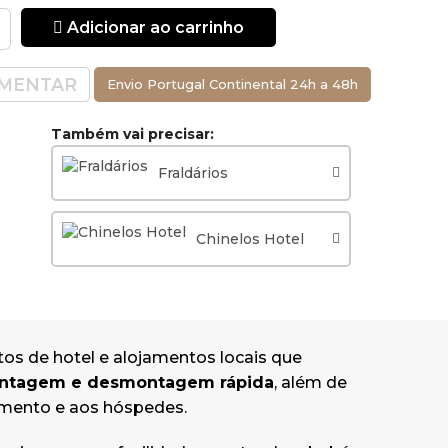
Adicionar ao carrinho
 deslocar o
MENTAR
lidade,
Envio Portugal Continental 24h a 48h
 sistema de
aior
Também vai precisar:
so.
Fraldários
cm, oferece
nso da criança.
tilação
Chinelos Hotel
 e bolsa de
transportar com
tos de hotel e alojamentos locais que
montagem e desmontagem rápida
, além de
;
ojamento e aos hóspedes.