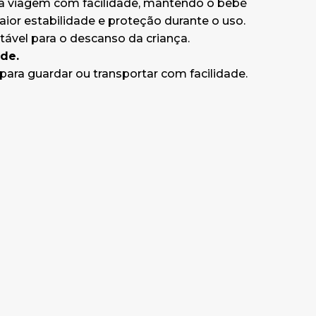
ra viagem com facilidade, mantendo o bebé
x largura x
ior estabilidade e proteção durante o uso.
ável para o descanso da criança.
x largura x
de.
s para guardar ou transportar com facilidade.
al e hotel;
transporte;
;
CB2060C
);
e
CB2062A
).
m o berço
eal para
cos.