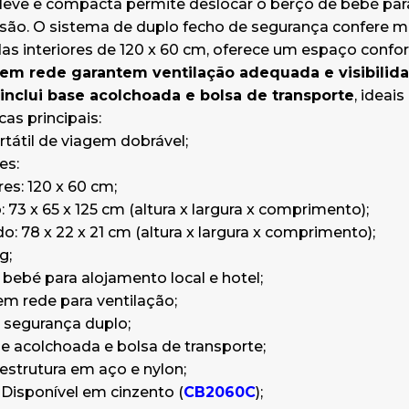
 leve e compacta permite deslocar o berço de bebé pa
Aberto: 73 x 65 x 125 cm (altura 
são. O sistema de duplo fecho de segurança confere ma
comprimento);
 interiores de 120 x 60 cm, oferece um espaço confort
Fechado: 78 x 22 x 21 cm (altura 
s em rede garantem ventilação adequada e visibilida
comprimento);
inclui base acolchoada e bolsa de transporte
, ideai
Peso: 8 kg;
cas principais:
Berço de bebé para alojamento loc
tátil de viagem dobrável;
Laterais em rede para ventilação;
es:
Fecho de segurança duplo;
res: 120 x 60 cm;
Inclui base acolchoada e bolsa de 
: 73 x 65 x 125 cm (altura x largura x comprimento);
Material: estrutura em aço e nylon
o: 78 x 22 x 21 cm (altura x largura x comprimento);
Cor: azul. Disponível em cinzento (
g;
Opcional: Colchão extra (
CB2062C
bebé para alojamento local e hotel;
em rede para ventilação;
Ofereça mais conforto às famílias co
 segurança duplo;
portátil de viagem. Prático, seguro e id
se acolchoada e bolsa de transporte;
quartos de hotel e alojamentos turísti
 estrutura em aço e nylon;
. Disponível em cinzento (
CB2060C
);