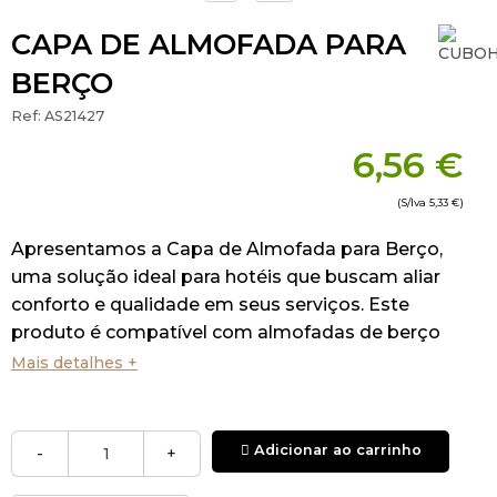
CAPA DE ALMOFADA PARA
BERÇO
Ref:
AS21427
6,56 €
(S/Iva
5,33 €
)
Apresentamos a Capa de Almofada para Berço,
uma solução ideal para hotéis que buscam aliar
conforto e qualidade em seus serviços. Este
produto é compatível com almofadas de berço
padrão, garantindo um ajuste perfeito e prático.
Mais detalhes +
Fabricada com 50% algodão e 50% poliéster, a
capa proporciona uma textura suave, durabilidade
Adicionar ao carrinho
-
+
e fácil manutenção, características essenciais
para o setor HORECA. A abertura em ambas as