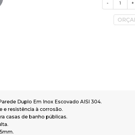
-
+
ORÇA
Parede Duplo Em Inox Escovado AISI 304.
e e resistência à corrosão.
ra casas de banho públicas.
lta.
55mm.