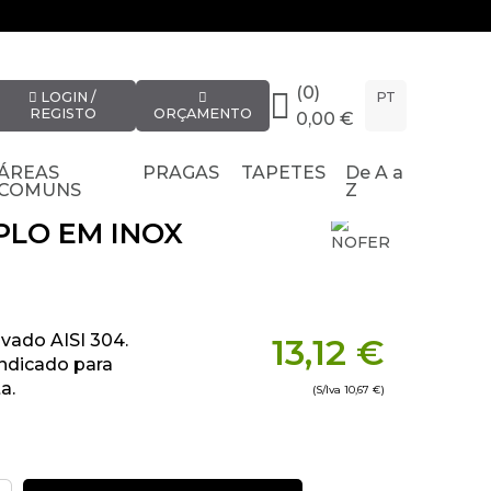
(0)
LOGIN /
PT
REGISTO
ORÇAMENTO
0,00 €
ÁREAS
PRAGAS
TAPETES
De A a
COMUNS
Z
PLO EM INOX
vado AISI 304.
13,12 €
Indicado para
a.
(S/Iva
10,67 €
)