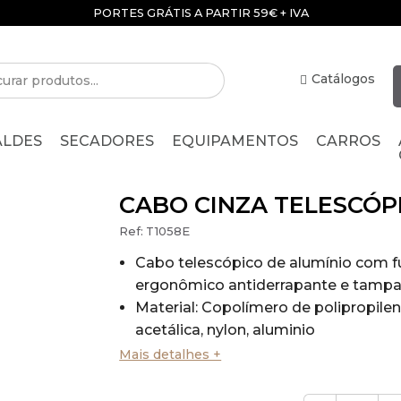
PORTES GRÁTIS A PARTIR 59€ + IVA
Catálogos
ALDES
SECADORES
EQUIPAMENTOS
CARROS
CABO CINZA TELESCÓPI
Ref:
T1058E
Cabo telescópico de alumínio com f
ergonômico antiderrapante e tampa
Material: Copolímero de polipropilen
acetálica, nylon, aluminio
Extensível de 56 a 93 cm, externo 26
Mais detalhes +
23 mm