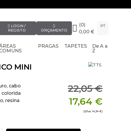
(0)
LOGIN /
PT
REGISTO
ORÇAMENTO
0,00 €
ÁREAS
PRAGAS
TAPETES
De A a
COMUNS
Z
CO MINI
22,05 €
uro, cabo
 colorida
17,64 €
o, resina
(S/Iva
14,34 €
)
 mm, interno