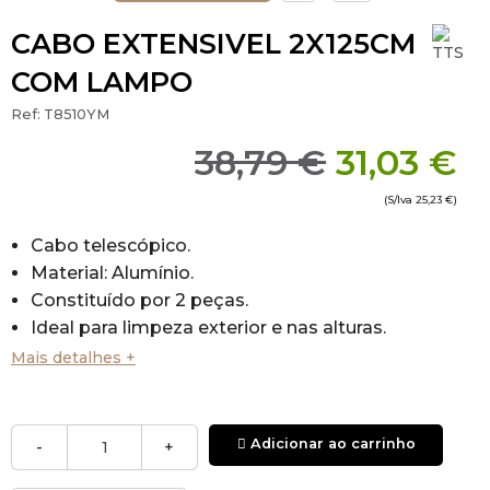
CABO EXTENSIVEL 2X125CM
COM LAMPO
Ref:
T8510YM
38,79 €
31,03 €
(S/Iva
25,23 €
)
Cabo telescópico.
Material: Alumínio.
Constituído por 2 peças.
Ideal para limpeza exterior e nas alturas.
Longa durabilidade: material inoxidável, garante
Mais detalhes +
uma longa vida útil do produto
Prático: o alumínio torna-o leve
Ergonômico: graças ao diâmetro do cabo
Adicionar ao carrinho
-
+
projetado para reduzir o esforço do operador e