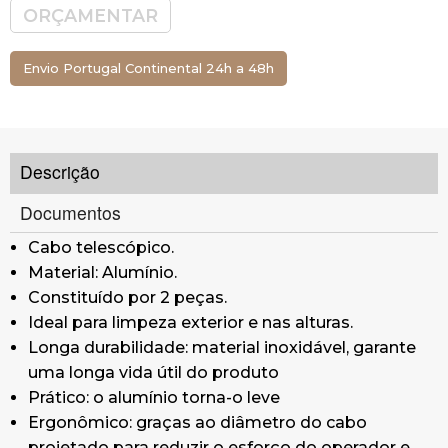
evitar dores na mão
ORÇAMENTAR
A extremidade inicial é feita em borracha para
facilitar o manuseamento, enquanto, na outra
Envio Portugal Continental 24h a 48h
extremidade, existe um engate universal, com
rosca no padrão europeu, que se liga a todos os
utensílios para limpeza de vidros e tetos.
Sistema lampo para encaixe e desencaixe
Descrição
rapido com cualquer acessorio de limpeza com
rosca italiana (Permite usar o mesmo cabo
Documentos
para qualquer caixilho / espanador / rodo / etc)
Cabo telescópico.
Comprimento: 2 x 125 cm
Material: Alumínio.
Saiba mais sobre o funcionamento e
Constituído por 2 peças.
as vantagens do sistema lampo
aqui
Ideal para limpeza exterior e nas alturas.
Longa durabilidade: material inoxidável, garante
uma longa vida útil do produto
Prático: o alumínio torna-o leve
Ergonômico: graças ao diâmetro do cabo
projetado para reduzir o esforço do operador e