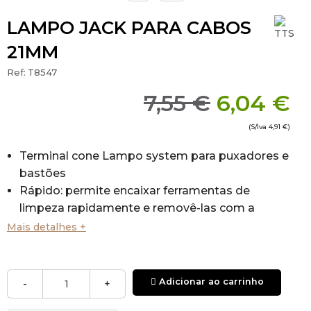
LAMPO JACK PARA CABOS
21MM
Ref:
T8547
7,55 €
6,04 €
(S/Iva
4,91 €
)
Terminal cone Lampo system para puxadores e
bastões
Rápido: permite encaixar ferramentas de
limpeza rapidamente e removê-las com a
mesma rapidez
Mais detalhes +
Seguro: mantém as ferramentas firmemente
presas durante o uso, evitando solturas
acidentais
Adicionar ao carrinho
-
+
Intuitivo: fácil de usar, sem necessidade de