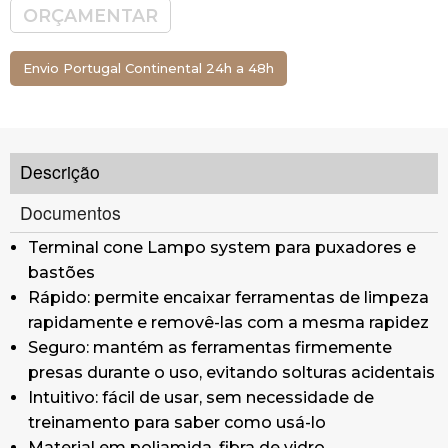
treinamento para saber como usá-lo
ORÇAMENTAR
Material em poliamida, fibra de vidro
Rosca italiana
Envio Portugal Continental 24h a 48h
Para cabos de 21mm
Ideal para cabo
T8522
Saiba mais sobre o funcionamento e
Descrição
as vantagens do sistema lampo
aqui
Documentos
Terminal cone Lampo system para puxadores e
bastões
Rápido: permite encaixar ferramentas de limpeza
rapidamente e removê-las com a mesma rapidez
Seguro: mantém as ferramentas firmemente
presas durante o uso, evitando solturas acidentais
Intuitivo: fácil de usar, sem necessidade de
treinamento para saber como usá-lo
Material em poliamida, fibra de vidro