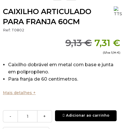
CAIXILHO ARTICULADO
PARA FRANJA 60CM
Ref:
T0802
9,13 €
7,31 €
(S/Iva
5,94 €
)
Caixilho dobrável em metal com base e junta
em polipropileno.
Para franja de 60 centímetros.
Mais detalhes +
Adicionar ao carrinho
-
+