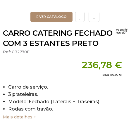
VER CATÁLOGO
CARRO CATERING FECHADO
COM 3 ESTANTES PRETO
Ref:
CB2770F
236,78 €
(S/Iva
192,50 €
)
Carro de serviço.
3 prateleiras.
Modelo: Fechado (Laterais + Traseiras)
Rodas com travão.
Material: Plastico ABS.
Mais detalhes +
Cor: Preto.
Dimensões: 102 x 96 x 50cm (Comprimento x