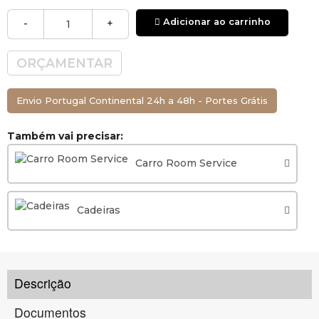
Altura x Largura)
Adicionar ao carrinho
-
+
Embalagem e transporte: este artigo é enviado
desmontado, numa caixa de cartão.
ORÇAMENTAR
Envio Portugal Continental 24h a 48h - Portes Grátis
Também vai precisar:
Carro Room Service
Cadeiras
Descrição
Documentos