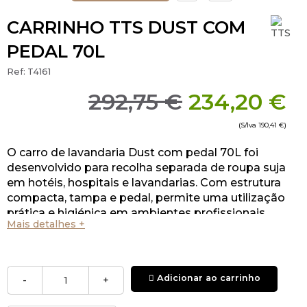
CARRINHO TTS DUST COM
PEDAL 70L
Ref:
T4161
292,75 €
234,20 €
(S/Iva
190,41 €
)
O carro de lavandaria Dust com pedal 70L foi
desenvolvido para recolha separada de roupa suja
em hotéis, hospitais e lavandarias. Com estrutura
compacta, tampa e pedal, permite uma utilização
prática e higiénica em ambientes profissionais.
Mais detalhes +
Adicionar ao carrinho
-
+