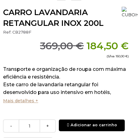
CARRO LAVANDARIA
RETANGULAR INOX 200L
Ref:
CB2788F
369,00 €
184,50 €
(S/Iva
150,00 €
)
Transporte e organização de roupa com máxima
eficiência e resistência.
Este carro de lavandaria retangular foi
desenvolvido para uso intensivo em hotéis,
lavandarias e unidades de alojamento que
Mais detalhes +
precisam de soluções robustas e práticas para o
manuseio de grandes volumes de roupa.
Adicionar ao carrinho
-
+