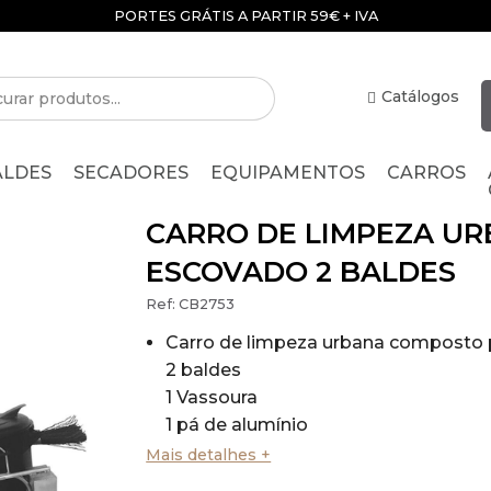
PORTES GRÁTIS A PARTIR 59€ + IVA
Catálogos
ALDES
SECADORES
EQUIPAMENTOS
CARROS
CARRO DE LIMPEZA UR
ESCOVADO 2 BALDES
Ref:
CB2753
Carro de limpeza urbana composto 
2 baldes
1 Vassoura
1 pá de alumínio
1 pinça
Mais detalhes +
Dimensões: 110 x 67 x 90 cm(Compr