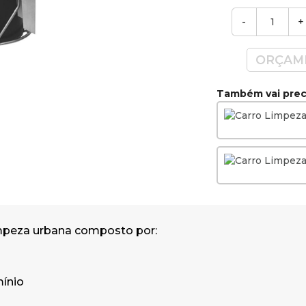
Largura x Altura)
-
+
ORÇAM
Também vai preci
impeza urbana composto por:
mínio