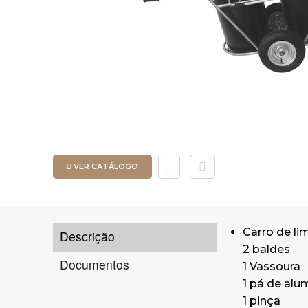
VER CATÁLOGO
Carro de l
Descrição
2 baldes
Documentos
1 Vassoura
1 pá de alu
1 pinça