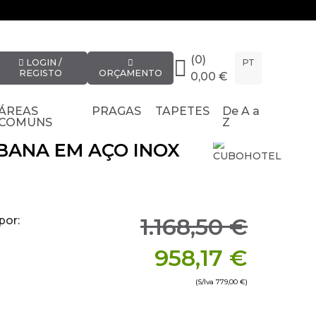
(0)
LOGIN /
PT
REGISTO
ORÇAMENTO
0,00 €
ÁREAS
PRAGAS
TAPETES
De A a
COMUNS
Z
BANA EM AÇO INOX
1.168,50 €
por:
958,17 €
(S/Iva
779,00 €
)
imento x