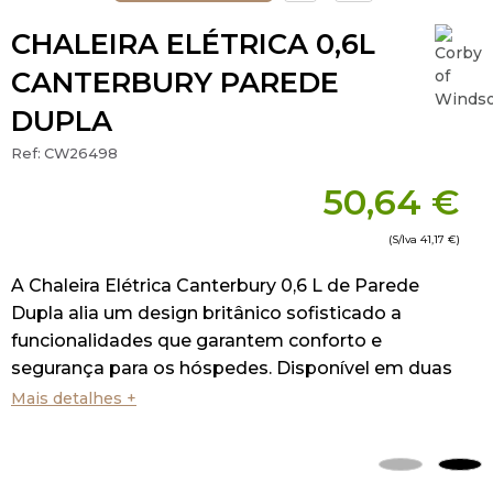
CHALEIRA ELÉTRICA 0,6L
CANTERBURY PAREDE
DUPLA
Ref:
CW26498
50,64 €
(S/Iva
41,17 €
)
A Chaleira Elétrica Canterbury 0,6 L de Parede
Dupla alia um design britânico sofisticado a
funcionalidades que garantem conforto e
segurança para os hóspedes. Disponível em duas
versões: inox escovado com detalhes em preto
Mais detalhes +
ou preto total.