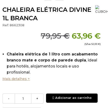
CHALEIRA ELÉTRICA DIVINE
1L BRANCA
Ref:
8662308
79,95 €
63,96 €
(S/Iva
52,00 €
)
Chaleira elétrica de 1 litro com acabamento
branco mate e corpo de parede dupla
, ideal
para hotéis, alojamentos locais e uso
profissional.
O design com isolamento térmico reduz o ruído
Mais detalhes +
e evita queimaduras, oferecendo maior
segurança no uso diário.
Interior em aço inoxidável 304, higiénico e fácil
Adicionar ao carrinho
-
+
de limpar. Base com rotação de 360° para mais