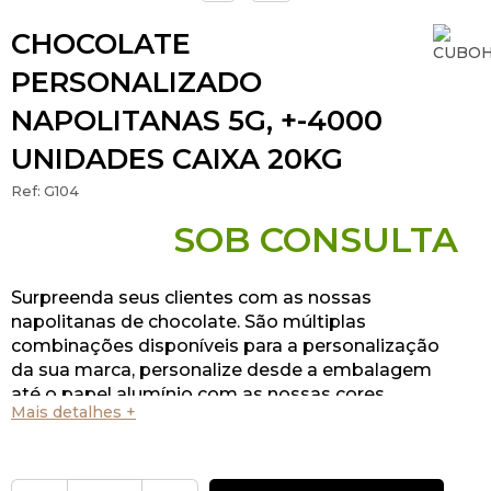
CHOCOLATE
PERSONALIZADO
NAPOLITANAS 5G, +-4000
UNIDADES CAIXA 20KG
Ref:
G104
SOB CONSULTA
Surpreenda seus clientes com as nossas
napolitanas de chocolate. São múltiplas
combinações disponíveis para a personalização
da sua marca, personalize desde a embalagem
até o papel alumínio com as nossas cores
Mais detalhes +
disponíveis!