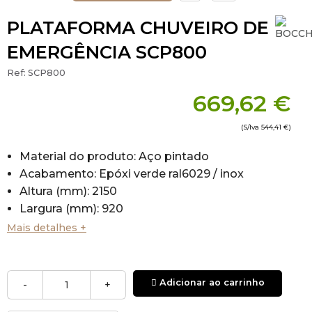
PLATAFORMA CHUVEIRO DE
EMERGÊNCIA SCP800
Ref:
SCP800
669,62 €
(S/Iva
544,41 €
)
Material do produto: Aço pintado
Acabamento: Epóxi verde ral6029 / inox
Altura (mm): 2150
Largura (mm): 920
Profundidade: 946
Mais detalhes +
Caudal: 120l / MIN
Válvula de entrada: entrada de 1 "g, rosca fêmea
Adicionar ao carrinho
-
+
Os chuveiros de emergência e lava olhos BOCCHI