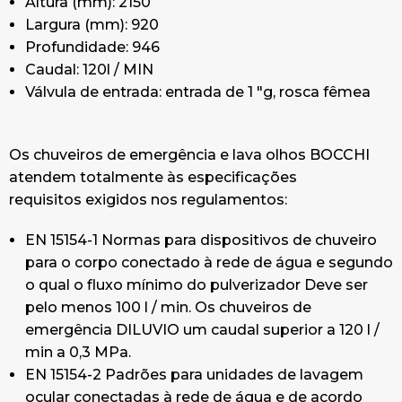
Altura (mm): 2150
UNI7546 / 2 UNI7546 / 3 UNI7546 / 4 que requer
Largura (mm): 920
a presença de um cartel individual cativo para o
Profundidade: 946
chuveiro e outro para o colírio de emergência.
Caudal: 120l / MIN
Din 12899 PARTE 2
Válvula de entrada: entrada de 1 "g, rosca fêmea
ANSI Z358.1-2004 (American Natonal Satin
Institute).
Os chuveiros de emergência e lava olhos BOCCHI
atendem totalmente às especificações
requisitos exigidos nos regulamentos:
EN 15154-1 Normas para dispositivos de chuveiro
para o corpo conectado à rede de água e segundo
o qual o fluxo mínimo do pulverizador Deve ser
pelo menos 100 l / min. Os chuveiros de
emergência DILUVIO um caudal superior a 120 l /
min a 0,3 MPa.
EN 15154-2 Padrões para unidades de lavagem
ocular conectadas à rede de água e de acordo