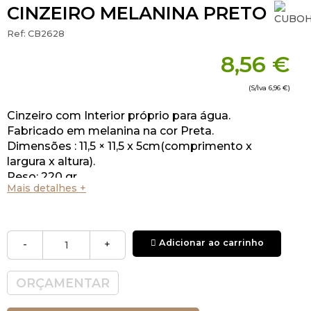
CINZEIRO MELANINA PRETO
Ref:
CB2628
8,56 €
(S/Iva
6,96 €
)
Cinzeiro com Interior próprio para água.
Fabricado em melanina na cor Preta.
Dimensões : 11,5 × 11,5 x 5cm(comprimento x
largura x altura).
Peso: 220 gr.
Mais detalhes +
Adicionar ao carrinho
-
+
ORÇAMENTAR