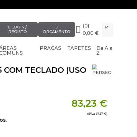
(0)
LOGIN /
PT
REGISTO
ORÇAMENTO
0,00 €
ÁREAS
PRAGAS
TAPETES
De A a
COMUNS
Z
5 COM TECLADO (USO
83,23 €
(S/Iva
67,67 €
)
os.