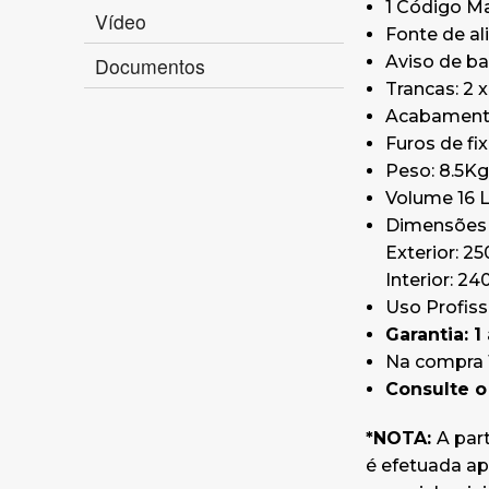
1 Código Ma
Vídeo
Fonte de al
Aviso de bat
Documentos
Trancas: 2 
Acabamento:
Furos de fi
Peso: 8.5Kg
Volume 16 L
Dimensões (
Exterior: 2
Interior: 2
Uso Profiss
Garantia: 1
Na compra 1
Consulte 
*NOTA:
A par
é efetuada a