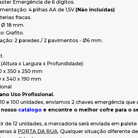
ster Emergência de 6 dígitos.
imentação: 4 pilhas AA de 1,5V
(Não incluídas)
erias fracas.
x Ø 18 mm.
 Grafito.
xação: 2 paredes / 2 pavimentos - Ø6 mm.
t.
Altura x Largura x Profundidade):
50 x 350 x 250 mm
40 x 340 x 190 mm
ional
 ano Uso Profissional.
0 e 100 unidades, enviamos 2 chaves emergência que 
o nosso
catálogo
e encontre o melhor cofre para o se
tir de 12 unidades, a mercadoria será enviada em palete
penas à
PORTA DA RUA
. Qualquer situação diferente de