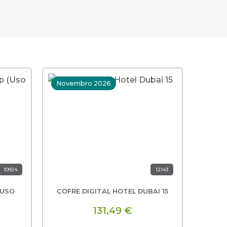
Novembro 2026
12 ou
Ultim
10924
12143
(USO
COFRE DIGITAL HOTEL DUBAI 15
COFRE
COFR
131,49 €
1