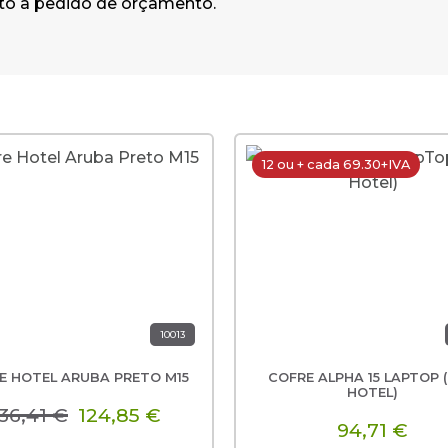
eito a pedido de orçamento.
12 ou + cada 69.30+IVA
10013
E HOTEL ARUBA PRETO M15
COFRE ALPHA 15 LAPTOP 
HOTEL)
36,41 €
124,85 €
94,71 €