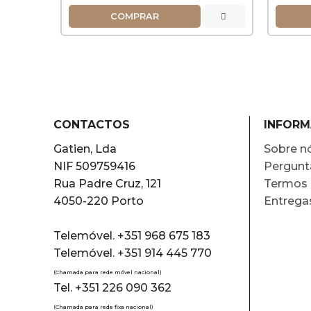
COMPRAR
CONTACTOS
INFOR
Gatien, Lda
Sobre n
NIF 509759416
Pergunt
Rua Padre Cruz, 121
Termos 
4050-220 Porto
Entrega
Telemóvel. +351 968 675 183
Telemóvel. +351 914 445 770
(Chamada para rede móvel nacional)
Tel. +351 226 090 362
(Chamada para rede fixa nacional)