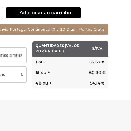
Adicionar ao carrinho
nvio Portugal Continental 10 a 20 Dias - Portes Grátis
QUANTIDADES (VALOR
S/IVA
POR UNIDADE)
fissionais
1 ou +
67,67 €
15
ou +
60,90 €
eis
48
ou +
54,14 €