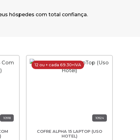
seus hóspedes com total confiança.
12 ou + cada 69.30+IVA
12 ou
Nove
10918
10924
 COM
COFRE ALPHA 15 LAPTOP (USO
COFRE
COFR
COFR
)
HOTEL)
C