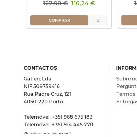
127,98 €
116,24 €
1
COMPRAR
CONTACTOS
INFOR
Gatien, Lda
Sobre n
NIF 509759416
Pergunt
Rua Padre Cruz, 121
Termos 
4050-220 Porto
Entrega
Telemóvel. +351 968 675 183
Telemóvel. +351 914 445 770
(Chamada para rede móvel nacional)