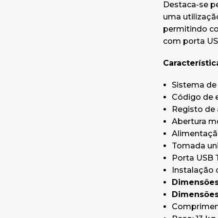
Destaca-se pe
uma utilização
permitindo con
com porta USB
Característic
Sistema de 
Código de 
Registo de 
Abertura m
Alimentação
Tomada unive
Porta USB Ti
Instalação 
Dimensões 
Dimensões 
Compriment