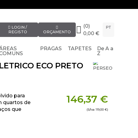
(0)
LOGIN /
PT
REGISTO
ORÇAMENTO
0,00 €
ÁREAS
PRAGAS
TAPETES
De A a
COMUNS
Z
LÉTRICO ECO PRETO
lvido para
146,37 €
m quartos de
paços que
(S/Iva
119,00 €
)