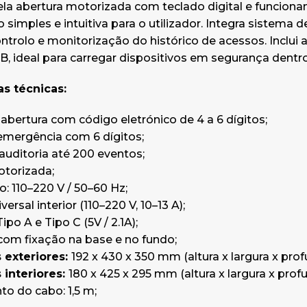
la abertura motorizada com teclado digital e funciona
 simples e intuitiva para o utilizador. Integra sistema 
trolo e monitorização do histórico de acessos. Inclui ai
, ideal para carregar dispositivos em segurança dentro
as técnicas:
abertura com código eletrónico de 4 a 6 dígitos;
emergência com 6 dígitos;
auditoria até 200 eventos;
otorizada;
: 110–220 V / 50–60 Hz;
rsal interior (110–220 V, 10–13 A);
po A e Tipo C (5V / 2.1A);
com fixação na base e no fundo;
exteriores:
192 x 430 x 350 mm (altura x largura x pro
interiores:
180 x 425 x 295 mm (altura x largura x prof
o do cabo: 1,5 m;