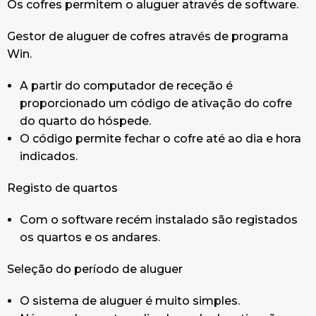
Os cofres permitem o aluguer através de software.
O ticket contém o código de ativação para que
o hóspede possa usar o cofre até ao dia e hora
Gestor de aluguer de cofres através de programa
contratados.
Win.
Só tem de premir no teclado R, C e o código de
ativação para ativar o cofre.
A partir do computador de receção é
Depois programará a sua chave de uso pessoal
proporcionado um código de ativação do cofre
do cofre, que poderá utilizar até ao dia e hora
do quarto do hóspede.
contratados.
O código permite fechar o cofre até ao dia e hora
A partir da finalização do período contratado, o
indicados.
hóspede pode abrir mas já não pode fechar o
Registo de quartos
cofre.
Com o software recém instalado são registados
os quartos e os andares.
Seleção do período de aluguer
O sistema de aluguer é muito simples.