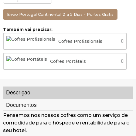
do quarto do hóspede.
O código permite fechar o cofre até ao dia e
Envio Portugal Continental 2 a 5 Dias - Portes Grátis
hora indicados.
Também vai precisar:
Registo de quartos
Cofres Profissionais
Com o software recém instalado são
registados os quartos e os andares.
Cofres Portáteis
Seleção do período de aluguer
O sistema de aluguer é muito simples.
Descrição
Número de quarto e dia - hora de desativação.
O programa faculta um código especial para a
Documentos
ativação do cofre do quarto durante um
período definido e imprime um ticket-contrato.
Pensamos nos nossos cofres como um serviço de
comodidade para o hóspede e rentabilidade para o
Ticket código de ativação
seu hotel.