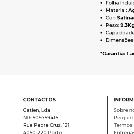
Folha inclu
Material
: A
Cor
: Satin
Peso:
9.3Kg
Capacidad
Dimensões: 
*Garantia: 1 
CONTACTOS
INFOR
Gatien, Lda
Sobre n
NIF 509759416
Pergunt
Rua Padre Cruz, 121
Termos 
4050-220 Porto
Entrega