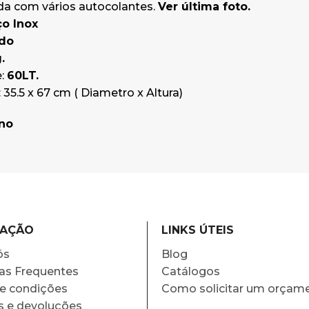
ída com vários autocolantes.
Ver última foto.
ço Inox
ado
.
e:
60LT.
35.5 x 67 cm ( Diametro x Altura)
ano
MAÇÃO
LINKS ÚTEIS
ós
Blog
as Frequentes
Catálogos
e condições
Como solicitar um orçam
s e devoluções