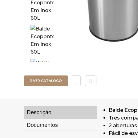
VER CATÁLOGO
Balde Ecopo
Descrição
Três compa
Documentos
2 aberturas
Fácil de esv