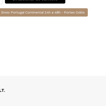
tes.
Ver última
Envio Portugal Continental 24h a 48h - Portes Grátis
 Altura)
LT.