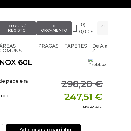
(0)
LOGIN /
PT
REGISTO
ORÇAMENTO
0,00 €
ÁREAS
PRAGAS
TAPETES
De A a
COMUNS
Z
NOX 60L
298,20 €
e papeleira
247,51 €
 aço
(S/Iva
201,23 €
)
ertura de
9cm
Adicionar ao carrinho