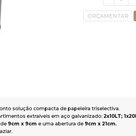
Folha incluída com vários autocolan
foto.
ORÇAMENTAR
Material
: Aço Inox
Cor
: Satinado
Peso:
9.3Kg.
Capacidade:
60LT.
Dimensões: 35.5 x 67 cm ( Diametro x
*Garantia: 1 ano
nto solução compacta de papeleira triselectiva.
rtimentos extraíveis em aço galvanizado:
2x10LT; 1x20
 de
9cm x 9cm
e uma abertura de
9cm x 21cm.
aziar.