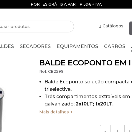
PORTES GRÁTIS A PARTIR 59€ + IVA
Catálogos
ALDES
SECADORES
EQUIPAMENTOS
CARROS
BALDE ECOPONTO EM I
Ref:
CB2599
Balde Ecoponto solução compacta d
triselectiva.
Três compartimentos extraíveis em
galvanizado:
2x10LT; 1x20LT.
2 aberturas de
9cm x 9cm
e uma ab
Mais detalhes +
x 21cm.
Fácil de esvaziar.
-
+