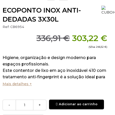
ECOPONTO INOX ANTI-
DEDADAS 3X30L
Ref:
CB6954
336,91 €
303,22 €
(S/Iva
246,52 €
)
Higiene, organização e design moderno para
espaços profissionais.
Este contentor de lixo em aço inoxidável 410 com
tratamento anti-fingerprint é a solução ideal para
manter áreas limpas, discretas e organizadas.
Mais detalhes +
Adicionar ao carrinho
-
+