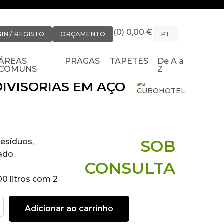
(0) 0,00 €
IN / REGISTO
ORÇAMENTO
PT
ÁREAS
PRAGAS
TAPETES
De A a
COMUNS
Z
IVISÓRIAS EM AÇO
SOB
resíduos,
ado.
CONSULTA
00 litros com 2
com 3
Adicionar ao carrinho
 cavidades