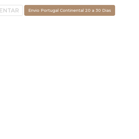
ENTAR
Envio Portugal Continental 20 a 30 Dias
ão do saco com
 corpo.
 com elástico
co e boca
dos resíduos.
 sistema de
ote do lixo à
resistência.
useamento.
antes frontais,
líquidos, kit de
caixote do lixo