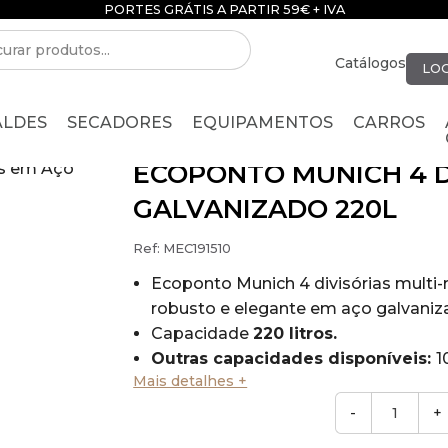
PORTES GRÁTIS A PARTIR 59€ + IVA
Catálogos
LOG
ALDES
SECADORES
EQUIPAMENTOS
CARROS
ECOPONTO MUNICH 4 D
GALVANIZADO 220L
Ref:
MEC191510
Ecoponto Munich 4 divisórias multi-
robusto e elegante em aço galvaniz
Capacidade
220 litros.
Outras capacidades disponíveis:
1
Mais detalhes +
divisórias
(MEC191110)
ou 160 litros 
divisórias
(MEC191310).
-
+
Sistema de esvaziamento fácil com