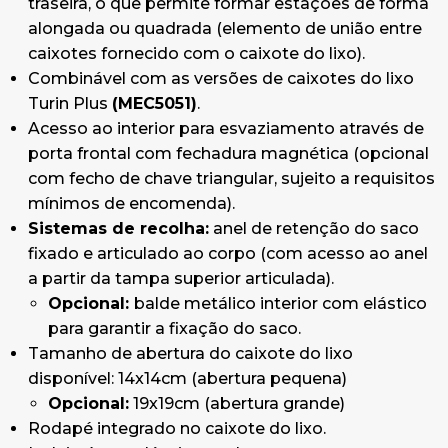
traseira, o que permite formar estações de forma
Inclui pés reguláveis em altura.
alongada ou quadrada (elemento de união entre
Não pode ser ancorado ao solo
(versão
caixotes fornecido com o caixote do lixo).
especial opcional disponível para ancoragem ao
Combinável com as versões de caixotes do lixo
solo. Sujeito a uma quantidade mínima de
Turin Plus
(MEC5051)
.
encomenda).
Acesso ao interior para esvaziamento através de
Fabricado em chapas de aço laminadas a frio
porta frontal com fechadura magnética (opcional
galvanizadas a quente de 1,5 e 2 mm.
com fecho de chave triangular, sujeito a requisitos
Acabamento com revestimento em pó de
mínimos de encomenda).
resina de poliéster termoendurecível.
Sistemas de recolha:
anel de retenção do saco
Dobradiças e anel de fixação do saco em aço
fixado e articulado ao corpo (com acesso ao anel
zincado.
a partir da tampa superior articulada).
Adequado para utilização no interior e no
Opcional:
balde metálico interior com elástico
exterior em condições climatéricas normais.
para garantir a fixação do saco.
Para condições climatéricas extremas, como
Tamanho de abertura do caixote do lixo
salinidade, temperatura ou humidade elevadas,
disponível: 14x14cm (abertura pequena)
pode ser incluído um tratamento especial
Opcional:
19x19cm (abertura grande)
adicional. Informe-se sobre o custo adicional e
Rodapé integrado no caixote do lixo.
a encomenda mínima necessária.