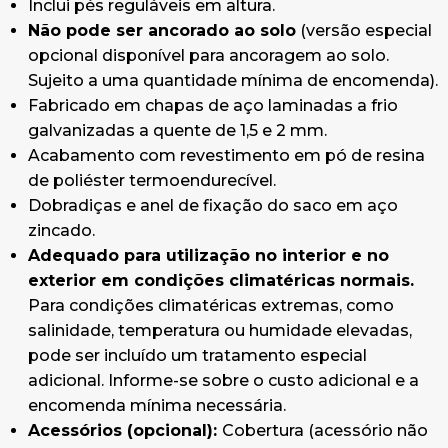
Inclui pés reguláveis em altura.
Acessórios (opcional):
Cobertura (acessório
Não pode ser ancorado ao solo
(versão especial
não compatível com a estação de reciclagem
opcional disponível para ancoragem ao solo.
quadrada composta por contentores unidos na
Sujeito a uma quantidade mínima de encomenda).
parte de trás), suporte para sinalética, rodas, kit
Fabricado em chapas de aço laminadas a frio
de parede, autocolante frontal básico,
galvanizadas a quente de 1,5 e 2 mm.
autocolante frontal especial colocado na porta,
Acabamento com revestimento em pó de resina
autocolante especial da tampa, tabuleiro
de poliéster termoendurecível.
interior de retenção de líquidos em plástico
Dobradiças e anel de fixação do saco em aço
(apenas disponível na versão de um só aro).
zincado.
Dimensões:
30cm x 30cm x
Adequado para utilização no interior e no
87cm (Comprimento x Largura x Altura).
exterior em condições climatéricas normais.
Para condições climatéricas extremas, como
salinidade, temperatura ou humidade elevadas,
pode ser incluído um tratamento especial
adicional. Informe-se sobre o custo adicional e a
encomenda mínima necessária.
Acessórios (opcional):
Cobertura (acessório não