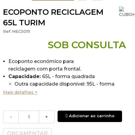
ECOPONTO RECICLAGEM
65L TURIM
Ref:
MEC50111
SOB CONSULTA
Ecoponto económico para
reciclagem com porta frontal.
Capacidade:
65L - forma quadrada
Outra capacidade disponível: 95L - forma
retangular
(MEC50211)
Mais detalhes +
Modular:
pode ser instalado isoladamente ou
em estações de reciclagem
compostas por
vários contentores unidos entre si. Os caixotes
Adicionar ao carrinho
-
+
do lixo podem ser unidos lateralmente ou na
parte traseira, o que permite formar estações
ORÇAMENTAR