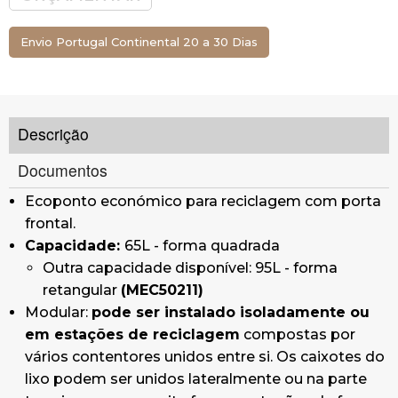
de forma alongada ou quadrada (elemento de
união entre caixotes fornecido com o caixote
Envio Portugal Continental 20 a 30 Dias
do lixo).
Combinável com as versões de caixotes do lixo
Turin Plus
(MEC5051)
.
Acesso ao interior para esvaziamento através
Descrição
de porta frontal com fechadura magnética
(opcional com fecho de chave triangular, sujeito
Documentos
a requisitos mínimos de encomenda).
Ecoponto económico para reciclagem com porta
Sistemas de recolha:
anel de retenção do
frontal.
saco fixado e articulado ao corpo (com acesso
Capacidade:
65L - forma quadrada
ao anel a partir da tampa superior articulada).
Outra capacidade disponível: 95L - forma
Opcional:
balde metálico interior com
retangular
(MEC50211)
elástico para garantir a fixação do saco.
Modular:
pode ser instalado isoladamente ou
Tamanho de abertura do caixote do lixo
em estações de reciclagem
compostas por
disponível: 14x14cm (abertura pequena)
vários contentores unidos entre si. Os caixotes do
Opcional:
19x19cm (abertura grande)
lixo podem ser unidos lateralmente ou na parte
Rodapé integrado no caixote do lixo.