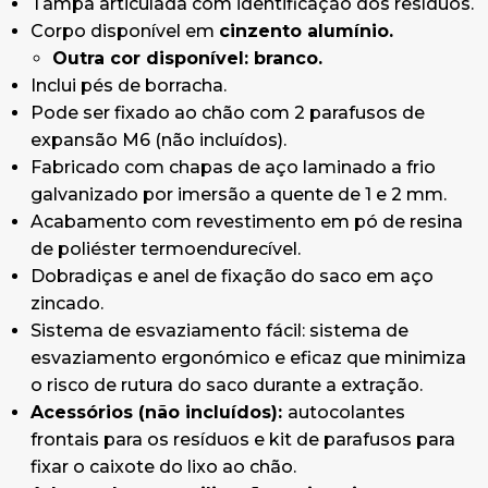
Tampa articulada com identificação dos resíduos.
fixar o caixote do lixo ao chão.
Corpo disponível em
cinzento alumínio.
Adequado para utilização no interior e no
Outra cor disponível: branco.
exterior em condições climatéricas
Inclui pés de borracha.
normais.
Para condições climatéricas
Pode ser fixado ao chão com 2 parafusos de
extremas, como salinidade, temperatura ou
expansão M6 (não incluídos).
humidade elevadas, pode ser incluído um
Fabricado com chapas de aço laminado a frio
tratamento especial adicional. Consultar os
galvanizado por imersão a quente de 1 e 2 mm.
custos adicionais e a encomenda mínima.
Acabamento com revestimento em pó de resina
Dimensões:
37 x 26 x 75cm
(Comprimento x
de poliéster termoendurecível.
Largura x Altura)
Dobradiças e anel de fixação do saco em aço
zincado.
Sistema de esvaziamento fácil: sistema de
esvaziamento ergonómico e eficaz que minimiza
o risco de rutura do saco durante a extração.
Acessórios (não incluídos):
autocolantes
frontais para os resíduos e kit de parafusos para
fixar o caixote do lixo ao chão.