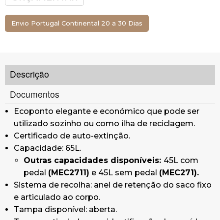
resíduos.
Corpo disponível em
cinzento alumínio.
Envio Portugal Continental 20 a 30 Dias
Outra cor disponível: branco.
Inclui pés de borracha.
Pode ser fixado ao chão com 2 parafusos de
expansão M6 (não incluídos).
Descrição
Fabricado com chapas de aço laminado a frio
galvanizado por imersão a quente de 1 e 2 mm.
Documentos
Acabamento com revestimento em pó de
Ecoponto elegante e económico que pode ser
resina de poliéster termoendurecível.
utilizado sozinho ou como ilha de reciclagem.
Dobradiças e anel de fixação do saco em aço
Certificado de auto-extinção.
zincado.
Capacidade: 65L.
Sistema de esvaziamento fácil: sistema de
Outras capacidades disponíveis:
45L com
esvaziamento ergonómico e eficaz que
pedal
(MEC2711)
e 45L sem pedal
(MEC271).
minimiza o risco de rutura do saco durante a
Sistema de recolha: anel de retenção do saco fixo
extração.
e articulado ao corpo.
Acessórios (não incluídos):
autocolantes
Tampa disponível: aberta.
frontais para os resíduos e kit de parafusos para