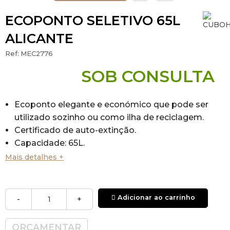
ECOPONTO SELETIVO 65L
ALICANTE
Ref:
MEC2776
SOB CONSULTA
Ecoponto elegante e económico que pode ser
utilizado sozinho ou como ilha de reciclagem.
Certificado de auto-extinção.
Capacidade: 65L.
Outras capacidades disponíveis:
45L com
Mais detalhes +
pedal
(MEC2711)
e 45L sem pedal
(MEC271).
Sistema de recolha: anel de retenção do saco
fixo e articulado ao corpo.
Adicionar ao carrinho
-
+
Tampa disponível: aberta.
Tampa articulada com identificação dos
ORÇAMENTAR