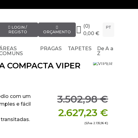
(0)
LOGIN /
PT
REGISTO
ORÇAMENTO
0,00 €
ÁREAS
PRAGAS
TAPETES
De A a
COMUNS
Z
A COMPACTA VIPER
3.502,98 €
édio com um
mples e fácil
2.627,23 €
transitadas.
(S/Iva
2.135,96 €
)
 uso em zonas
 e escolas.