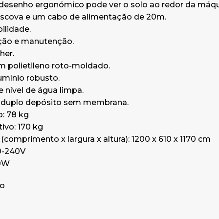
desenho ergonómico pode ver o solo ao redor da máqu
Motor: 1400W
scova e um cabo de alimentação de 20m.
ilidade.
*Garantia: 1 ano
zação e manutenção.
her.
 polietileno roto-moldado.
umínio robusto.
e nível de água limpa.
 duplo depósito sem membrana.
o: 78 kg
ivo: 170 kg
comprimento x largura x altura): 1200 x 610 x 1170 cm
0-240V
00W
no