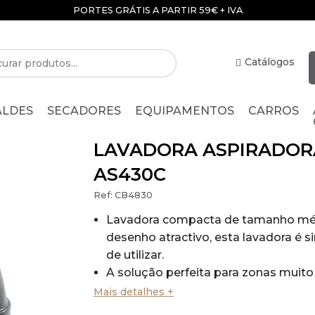
PORTES GRÁTIS A PARTIR 59€ + IVA
Catálogos
ALDES
SECADORES
EQUIPAMENTOS
CARROS
LAVADORA ASPIRADOR
AS430C
Ref:
CB4830
Lavadora compacta de tamanho m
desenho atractivo, esta lavadora é si
de utilizar.
A solução perfeita para zonas muito 
Totalmente equipada e pronta para
Mais detalhes +
interiores, como hotéis, restaurantes