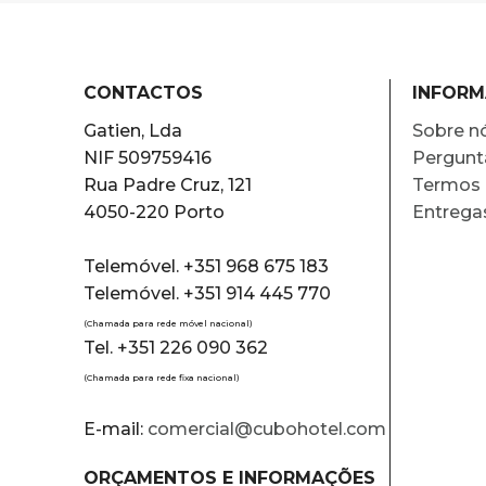
CONTACTOS
INFOR
Gatien, Lda
Sobre n
NIF 509759416
Pergunt
Rua Padre Cruz, 121
Termos 
4050-220 Porto
Entrega
Telemóvel. +351 968 675 183
Telemóvel. +351 914 445 770
(Chamada para rede móvel nacional)
Tel. +351 226 090 362
(Chamada para rede fixa nacional)
E-mail:
comercial@cubohotel.com
ORÇAMENTOS E INFORMAÇÕES