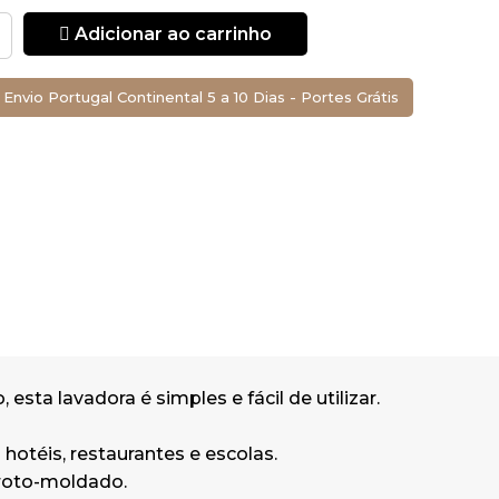
ão graças ao
Adicionar ao carrinho
e ver o solo
Envio Portugal Continental 5 a 10 Dias - Portes Grátis
mentação de
do.
mbrana.
a lavadora é simples e fácil de utilizar.
altura): 1200 x
otéis, restaurantes e escolas.
 roto-moldado.