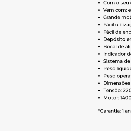
Com o seu 
Vem com: e
Grande mob
Fácil utili
Fácil de enc
Depósito em
Bocal de al
Indicador d
Sistema de
Peso líquid
Peso operat
Dimensões (
Tensão: 22
Motor: 14
*Garantia: 1 a