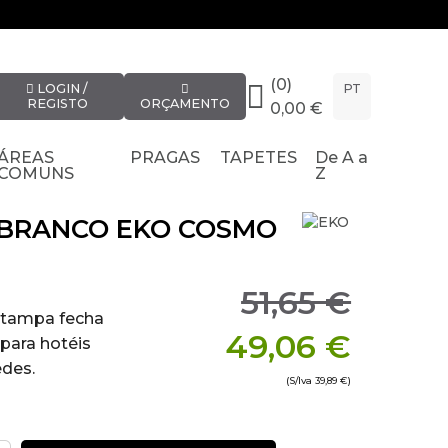
(0)
LOGIN /
PT
REGISTO
ORÇAMENTO
0,00 €
ÁREAS
PRAGAS
TAPETES
De A a
COMUNS
Z
 BRANCO EKO COSMO
51,65 €
a tampa fecha
49,06 €
 para hotéis
des.
(S/Iva
39,89 €
)