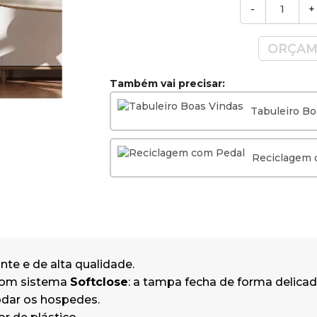
-
+
Alça de silicone para mover facilmen
Material:
Aço inoxidável
de alta qua
ORÇAM
um aspeto impecável e uma manute
muito fácil.
Também vai precisar:
Acabamento:
Branco Mate
Dimensões: 32 x 25 cm (Altura x Diâ
Tabuleiro Bo
Peso:
2Kg
Reciclagem 
nte e de alta qualidade.
com sistema
Softclose
: a tampa fecha de forma delicada
dar os hospedes.