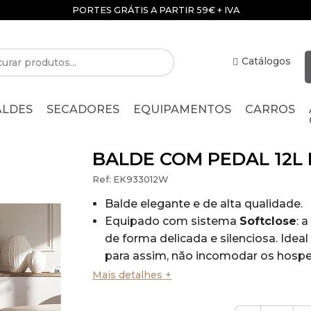
PORTES GRÁTIS A PARTIR 59€ + IVA
Catálogos
ALDES
SECADORES
EQUIPAMENTOS
CARROS
BALDE COM PEDAL 12L
Ref:
EK933012W
Balde elegante e de alta qualidade.
Equipado com sistema
Softclose
: 
de forma delicada e silenciosa. Ideal
para assim, não incomodar os hospe
Balde interior de plástico.
Mais detalhes +
Capacidade:
12 litros
Pedal redondo
durável
.