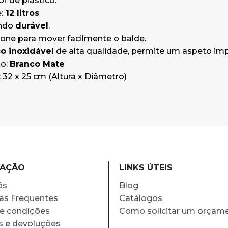
or de plástico.
:
12 litros
ondo
durável
.
icone para mover facilmente o balde.
o inoxidável
de alta qualidade, permite um aspeto imp
o:
Branco Mate
32 x 25 cm (Altura x Diâmetro)
MAÇÃO
LINKS ÚTEIS
ós
Blog
as Frequentes
Catálogos
e condições
Como solicitar um orçam
s e devoluções