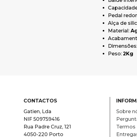
Balde interi
Capacidade
Pedal red
Alça de sil
Material:
Aç
Acabament
Dimensões: 
Peso:
2Kg
CONTACTOS
INFOR
Gatien, Lda
Sobre n
NIF 509759416
Pergunt
Rua Padre Cruz, 121
Termos 
4050-220 Porto
Entrega