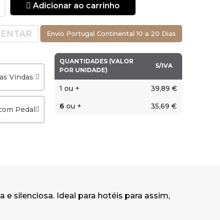
Adicionar ao carrinho
te o balde.
lidade, permite
ENTAR
Envio Portugal Continental 10 a 20 Dias
nção diária
QUANTIDADES (VALOR
S/IVA
POR UNIDADE)
metro)
as Vindas
1 ou +
39,89 €
6
ou +
35,69 €
com Pedal
 e silenciosa. Ideal para hotéis para assim,