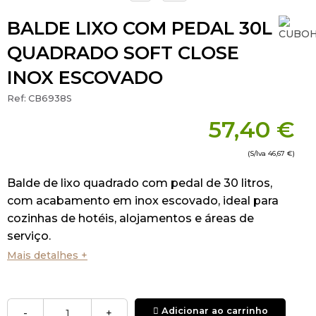
BALDE LIXO COM PEDAL 30L
QUADRADO SOFT CLOSE
INOX ESCOVADO
Ref:
CB6938S
57,40 €
(S/Iva
46,67 €
)
Balde de lixo quadrado com pedal de 30 litros,
com acabamento em inox escovado, ideal para
cozinhas de hotéis, alojamentos e áreas de
serviço.
Mais detalhes +
A estrutura em aço inoxidável escovado
confere um visual moderno e profissional, além
de garantir resistência à corrosão e maior
Adicionar ao carrinho
-
+