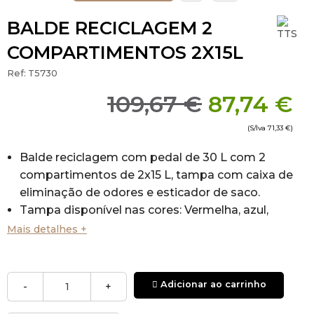
BALDE RECICLAGEM 2
COMPARTIMENTOS 2X15L
Ref:
T5730
109,67 €
87,74 €
(S/Iva
71,33 €
)
Balde reciclagem com pedal de 30 L com 2
compartimentos de 2x15 L, tampa com caixa de
eliminação de odores e esticador de saco.
Tampa disponível nas cores: Vermelha, azul,
verde, amarelo e marrom.
Mais detalhes +
Dimensões:36 x 50 x 48cm (comprimento x
largura x altura).
Adicionar ao carrinho
-
+