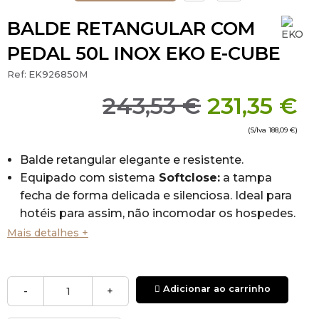
BALDE RETANGULAR COM
PEDAL 50L INOX EKO E-CUBE
Ref:
EK926850M
243,53 €
231,35 €
(S/Iva
188,09 €
)
Balde retangular elegante e resistente.
Equipado com sistema
Softclose:
a tampa
fecha de forma delicada e silenciosa. Ideal para
hotéis para assim, não incomodar os hospedes.
Balde interior de plástico.
Mais detalhes +
Capacidade:
50 litros
Trava a tampa para facilitar a limpeza do
balde ou a troca do saco de lixo.
Adicionar ao carrinho
-
+
Pedal extra largo
durável.